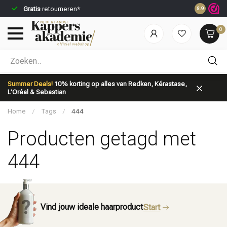
Gratis
retourneren*
Voor 23:59
8.9
0
Welke categorie ben jij naar op zoek?
Summer Deals!
10% korting op alles van Redken, Kérastase,
L’Oréal & Sebastian
Home
/
Tags
/
444
Producten getagd met
444
Merken
Haarverzorging
Vind jouw ideale haarproduct
Start