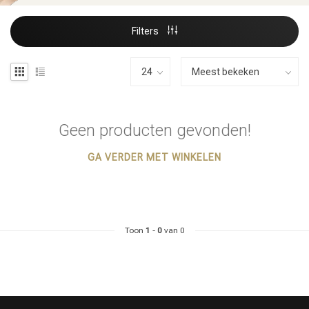
Filters
Geen producten gevonden!
GA VERDER MET WINKELEN
Toon
1
-
0
van 0
Haarstyling
Haarkleuring