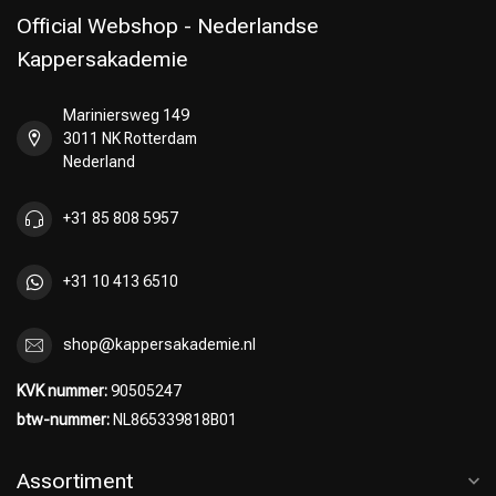
Official Webshop - Nederlandse
Kappersakademie
Mariniersweg 149
Omvorming
CombiDeals
3011 NK Rotterdam
Nederland
+31 85 808 5957
+31 10 413 6510
shop@kappersakademie.nl
KVK nummer:
90505247
btw-nummer:
NL865339818B01
Assortiment