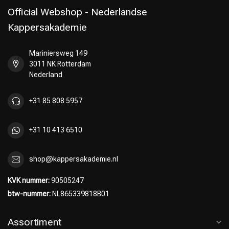
Official Webshop - Nederlandse
Kappersakademie
Mariniersweg 149
Omvorming
CombiDeals
3011 NK Rotterdam
Nederland
+31 85 808 5957
+31 10 413 6510
shop@kappersakademie.nl
KVK nummer:
90505247
btw-nummer:
NL865339818B01
Assortiment