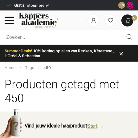
Gratis
retourneren*
Voor 23:59
8.9
0
Welke categorie ben jij naar op zoek?
Summer Deals!
10% korting op alles van Redken, Kérastase,
L’Oréal & Sebastian
Home
/
Tags
/
450
Producten getagd met
450
Merken
Haarverzorging
Vind jouw ideale haarproduct
Start