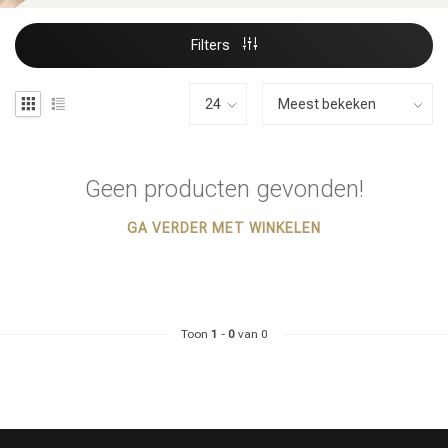
Filters
Geen producten gevonden!
GA VERDER MET WINKELEN
Toon
1
-
0
van 0
Haarstyling
Haarkleuring