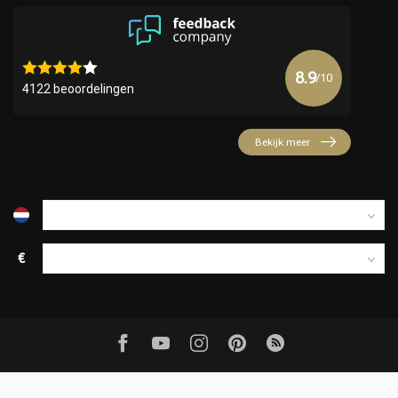
Keuze van onze Kappers
8.9
/10
4122 beoordelingen
Bekijk meer
€