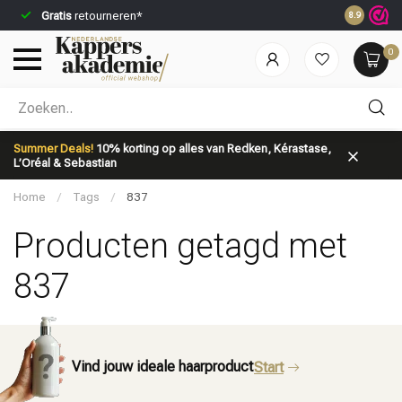
Gratis
retourneren*
Voor 23:59
8.9
0
Welke categorie ben jij naar op zoek?
Summer Deals!
10% korting op alles van Redken, Kérastase,
L’Oréal & Sebastian
Home
/
Tags
/
837
Producten getagd met
837
Merken
Haarverzorging
Vind jouw ideale haarproduct
Start