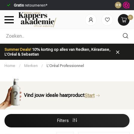
Gratis
retourneren*
Voor 23:59
8.9
0
Welke categorie ben jij naar op zoek?
Summer Deals!
10% korting op alles van Redken, Kérastase,
L’Oréal & Sebastian
Home
/
Merken
/
L’Oréal Professionnel
Vind jouw ideale haarproduct
Start
Merken
Haarverzorging
Filters