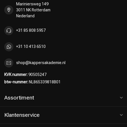
Mariniersweg 149
3011 NK Rotterdam
Nederland
Omvorming
CombiDeals
+31 85 808 5957
+31 10 413 6510
shop@kappersakademie.nl
KVK nummer:
90505247
btw-nummer:
NL865339818B01
Assortiment
Klantenservice