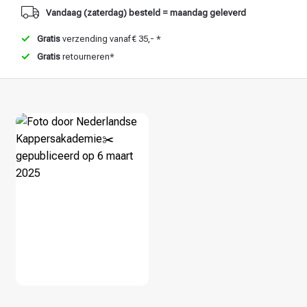
Vandaag (zaterdag) besteld = maandag geleverd
Haarstyling
Haarkleuring
Gratis
verzending vanaf € 35,- *
Gratis
retourneren*