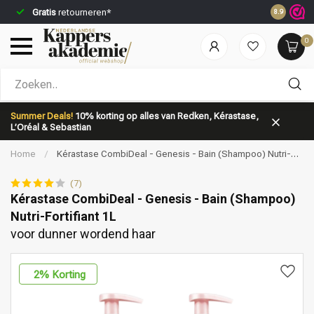
Gratis
retourneren*
Voor 23:5
8.9
0
Welke categorie ben jij naar op zoek?
Summer Deals!
10% korting op alles van Redken, Kérastase,
L’Oréal & Sebastian
Home
/
Kérastase CombiDeal - Genesis - Bain (Shampoo) Nutri-
Fortifiant 1L | voor dunner wordend haar
(7)
Kérastase CombiDeal - Genesis - Bain (Shampoo)
Nutri-Fortifiant 1L
Merken
Haarverzorging
voor dunner wordend haar
2
% Korting