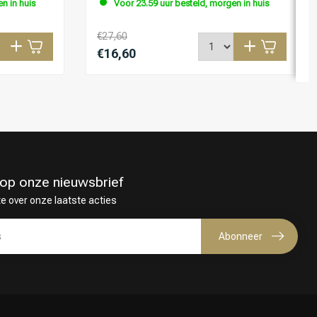
n in huis
Voor 23.59 uur besteld, morgen in huis
€27,60
€16,60
in op onze nieuwsbrief
te over onze laatste acties
Abonneer