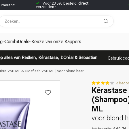
Voor 23:59u besteld,
direct
urneren*
verzonden*
ng
CombiDeals
Keuze van onze Kappers
p alles van Redken, Kérastase, L’Oréal & Sebastian
Gebruik cod
ère 250 ML & Cicaflash 250 ML | voor blond haar
3 beoor
Kérastase 
(Shampoo)
ML
voor blond h