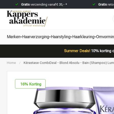
Gratis
verzending vanaf € 35,- *
Gratis
reto
Merken
Haarverzorging
Haarstyling
Haarkleuring
Omvormi
Summer Deals!
10% korting o
Home
/
Kérastase CombiDeal - Blond Absolu - Bain (Shampoo) Lumi
16
% Korting