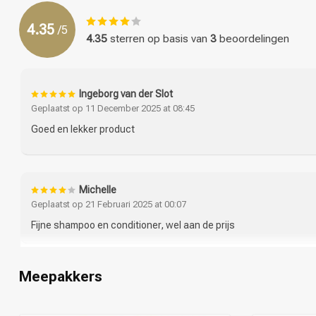
Hyaluronate, Malva Sylvestris Flower Extract / Mallow Flower E
Stap 8: Breng de conditioner aan op je natte haar, beginnend bi
Stap 9: Laat de conditioner enkele minuten intrekken.
4.35
/
5
Ingrediënten Kérastase CombiDeal - Blond Absolu - Cicaflash 
Stap 10: Spoel de conditioner grondig uit met warm water en gen
4.35
sterren op basis van
3
beoordelingen
Aqua / Water / Eau, Cetearyl Alcohol, Amodimethicone, Hydroxyp
Behentrimonium Chloride, Phenoxyethanol, Trideceth-5, Isopropy
Omvorming
Glycol, Trideceth-10, Limonene, Cetrimonium Chloride, Citric A
Ingeborg van der Slot
Acetic Acid, Ci 60730 / Ext. Violet 2, Leontopodium Alpinum Flow
Geplaatst op 11 December 2025 at 08:45
/ Mallow Flower Extract, Sodium Benzoate, Potassium Sorbate, 
Goed en lekker product
Michelle
Geplaatst op 21 Februari 2025 at 00:07
Fijne shampoo en conditioner, wel aan de prijs
Meepakkers