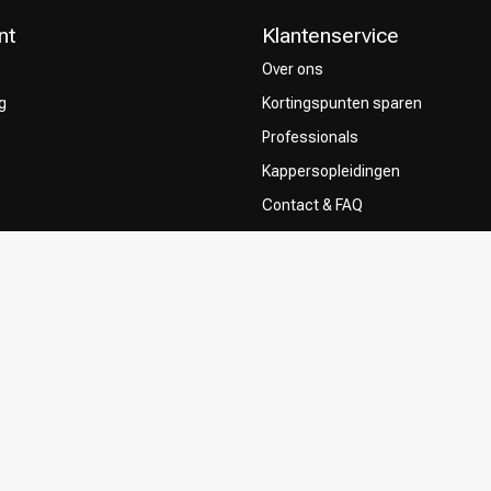
nt
Klantenservice
Over ons
g
Kortingspunten sparen
Professionals
Kappersopleidingen
Contact & FAQ
Bezorgen
ze Kappers
Retourneren
Betaalmethoden
Algemene voorwaarden
Privacy Policy
Sitemap
Klachtenregeling
Influencers & Affiliates