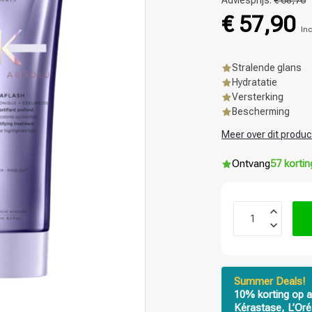
Adviesprijs:
€ 68,76
€ 57,90
Inc
Stralende glans
Hydratatie
Versterking
Bescherming
Meer over dit produc
Ontvang
57 korti
Summer Deals!
10% korting op a
Kérastase, L’Oré