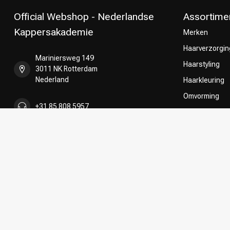
Official Webshop - Nederlandse
Assortime
Kappersakademie
Merken
Haarverzorgin
Mariniersweg 149
Haarstyling
3011 NK Rotterdam
Nederland
Haarkleuring
Omvorming
+31 85 808 5957
CombiDeals
Keuze van on
+31 10 413 6510
shop@kappersakademie.nl
KVK nummer:
90505247
btw-nummer:
NL865339818B01