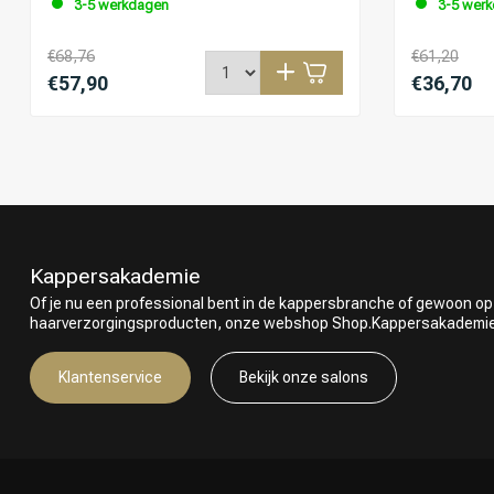
3-5 werkdagen
3-5 wer
€68,76
€61,20
€57,90
€36,70
Kappersakademie
Of je nu een professional bent in de kappersbranche of gewoon op
haarverzorgingsproducten, onze webshop Shop.Kappersakademie.nl
Klantenservice
Bekijk onze salons