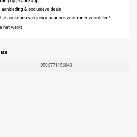
rting op je aankoop
 aanbieding & exclusieve deals
t je aankopen van junior naar pro voor meer voordelen!
e het werkt
ies
9506771156843
Haarkleuring