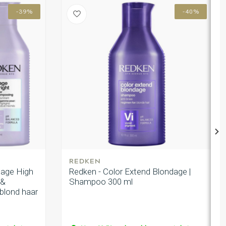
-39%
-40%
REDKEN
dage High
Redken - Color Extend Blondage |
 &
Shampoo 300 ml
 blond haar