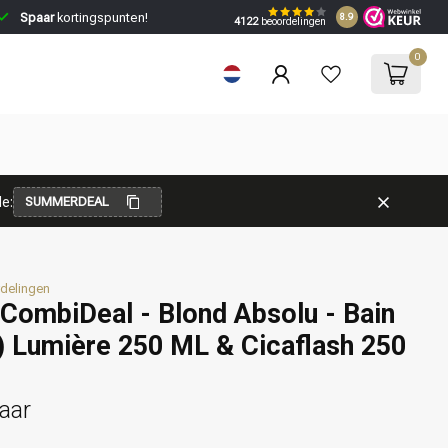
Spaar
kortingspunten!
8.9
4122
beoordelingen
0
e:
SUMMERDEAL
delingen
CombiDeal - Blond Absolu - Bain
 Lumière 250 ML & Cicaflash 250
aar