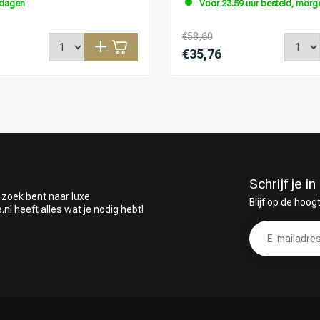
kdagen
Voor 23.59 uur besteld, morge
€58,60
€35,76
Schrijf je 
 zoek bent naar luxe
Blijf op de hoog
 heeft alles wat je nodig hebt!