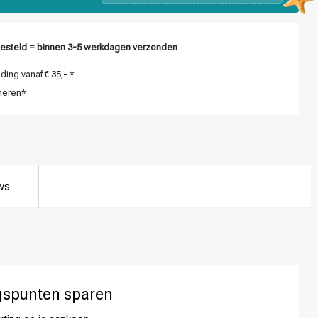
esteld = binnen 3-5 werkdagen verzonden
ing vanaf € 35,- *
neren*
ws
gspunten sparen