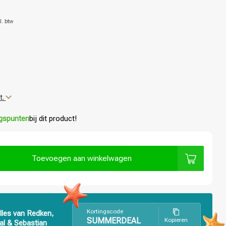
l. btw
t.
ngspunten
bij dit product!
Toevoegen aan winkelwagen
Kortingscode
lles van Redken,
SUMMERDEAL
Kopieren
al & Sebastian