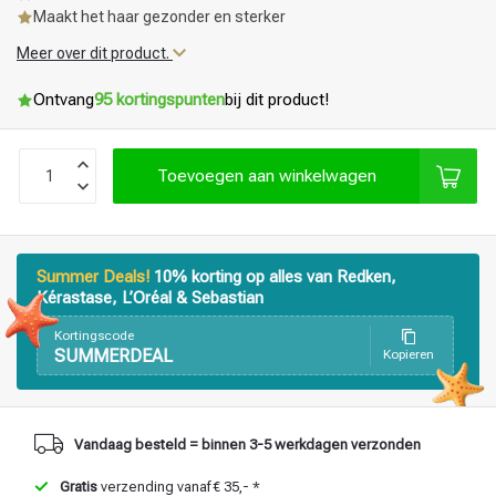
Maakt het haar gezonder en sterker
Meer over dit product.
Ontvang
95 kortingspunten
bij dit product!
Toevoegen aan winkelwagen
Summer Deals!
10% korting op alles van Redken,
Kérastase, L’Oréal & Sebastian
Kortingscode
SUMMERDEAL
Kopieren
Vandaag besteld = binnen 3-5 werkdagen verzonden
Gratis
verzending vanaf € 35,- *