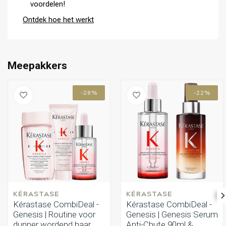
voordelen!
de punten en laat het 2-3 minuten intrekken voordat je het grondig
uitspoel.
Ontdek hoe het werkt
Meepakkers
-28%
-22%
Omvorming
CombiDeals
KÉRASTASE
KÉRASTASE
Kérastase CombiDeal -
Kérastase CombiDeal -
Genesis | Routine voor
Genesis | Genesis Serum
dunner wordend haar
Anti-Chute 90ml &