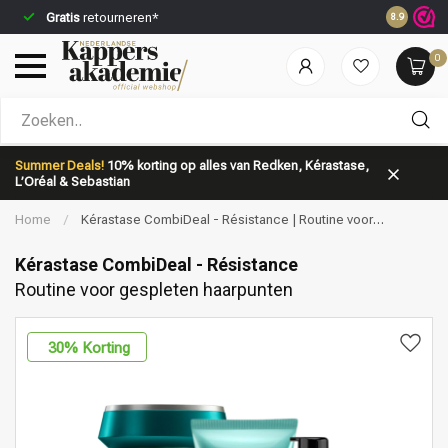
Gratis
retourneren*
Voor 23:5
8.9
0
Welke categorie ben jij naar op zoek?
Summer Deals!
10% korting op alles van Redken, Kérastase,
L’Oréal & Sebastian
Home
/
Kérastase CombiDeal - Résistance | Routine voor
gespleten haarpunten
Kérastase CombiDeal - Résistance
Routine voor gespleten haarpunten
Merken
Haarverzorging
30
% Korting