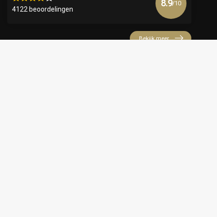
8.9
/10
4122 beoordelingen
Bekijk meer
€
© Copyright 2026 Official Webshop - Nederlandse
Kappersakademie | Powered by
emarkable