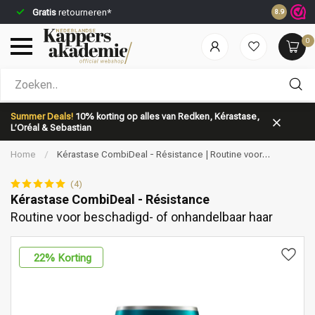
Gratis
retourneren*
Voor 23:5
8.9
0
Welke categorie ben jij naar op zoek?
Summer Deals!
10% korting op alles van Redken, Kérastase,
L’Oréal & Sebastian
Home
/
Kérastase CombiDeal - Résistance | Routine voor
beschadigd- of onhandelbaar haar
(4)
Kérastase CombiDeal - Résistance
Routine voor beschadigd- of onhandelbaar haar
Merken
Haarverzorging
22
% Korting