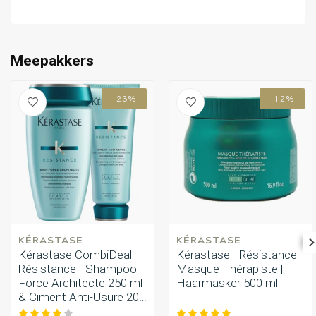
Omvorming
CombiDeals
Meepakkers
-23%
-12%
KÉRASTASE
KÉRASTASE
Kérastase CombiDeal -
Kérastase - Résistance -
Résistance - Shampoo
Masque Thérapiste |
Force Architecte 250 ml
Haarmasker 500 ml
& Ciment Anti-Usure 200
ml