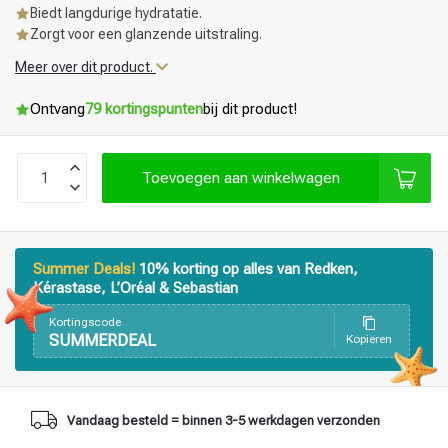
Biedt langdurige hydratatie.
Zorgt voor een glanzende uitstraling.
Meer over dit product.
Ontvang
79 kortingspunten
bij dit product!
Toevoegen aan winkelwagen
Summer Deals!
10% korting op alles van Redken,
Kérastase, L’Oréal & Sebastian
Kortingscode
SUMMERDEAL
Kopieren
Haarstyling
Haarkleuring
Vandaag besteld = binnen 3-5 werkdagen verzonden