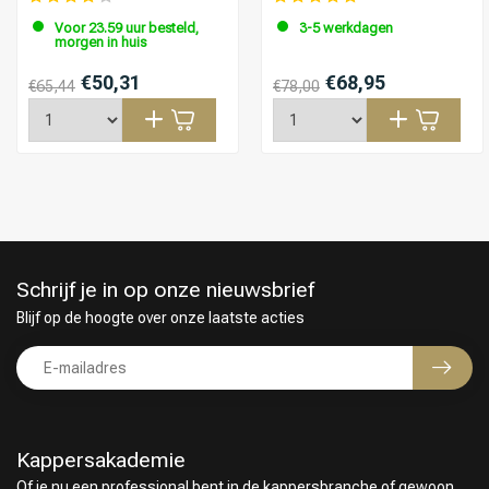
Voor 23.59 uur besteld,
3-5 werkdagen
morgen in huis
€50,31
€68,95
€65,44
€78,00
Schrijf je in op onze nieuwsbrief
Blijf op de hoogte over onze laatste acties
Kappersakademie
Of je nu een professional bent in de kappersbranche of gewoon