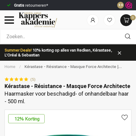
Gratis
retourneren*
Voor 23:5
8.9
0
Welke categorie ben jij naar op zoek?
Summer Deals!
10% korting op alles van Redken, Kérastase,
L’Oréal & Sebastian
Home
/
Kérastase - Résistance - Masque Force Architecte |
Haarmasker voor beschadigd- of onhandelbaar haar - 500 ml.
(5)
Kérastase - Résistance - Masque Force Architecte
Haarmasker voor beschadigd- of onhandelbaar haar
Merken
Haarverzorging
- 500 ml.
12
% Korting