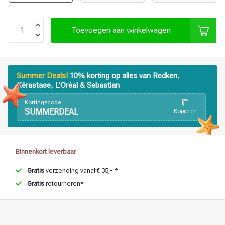
Toevoegen aan winkelwagen
Haarstyling
Haarkleuring
Summer Deals!
10% korting op alles van Redken,
Kérastase, L’Oréal & Sebastian
Kortingscode
SUMMERDEAL
Kopieren
Binnenkort leverbaar
Gratis
verzending vanaf € 35,- *
Gratis
retourneren*