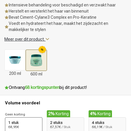
Intensieve behandeling voor beschadigd en verzwakt haar
Herstelt en versterkt het haar van binnenuit
Bevat Ciment-Cylane3 Complex en Pro-Keratine
Voedt en hydrateert het haar, maakt het zijdezacht en
makkelijker te stylen
Meer over dit product.
%
200 ml
600 ml
Ontvang
68 kortingspunten
bij dit product!
Volume voordeel
2%
Korting
4%
Korting
Geen korting
1 stuk
2 stuks
4 stuks
68,95€
67,57€
/ Stuk
66,19€
/ Stuk