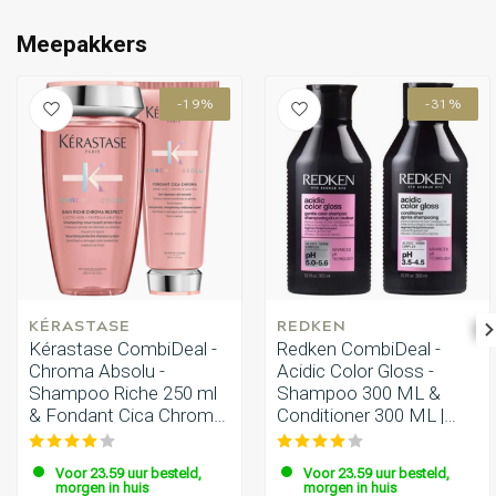
Omvorming
CombiDeals
Meepakkers
-19%
-31%
KÉRASTASE
REDKEN
Kérastase CombiDeal -
Redken CombiDeal -
Chroma Absolu -
Acidic Color Gloss -
Shampoo Riche 250 ml
Shampoo 300 ML &
& Fondant Cica Chroma
Conditioner 300 ML |
200 ml
voor gekleurd haar
Voor 23.59 uur besteld,
Voor 23.59 uur besteld,
morgen in huis
morgen in huis