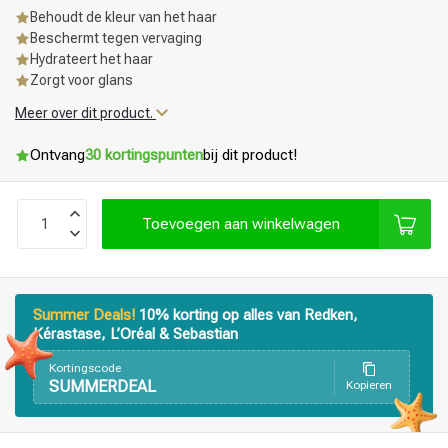
Behoudt de kleur van het haar
Beschermt tegen vervaging
Hydrateert het haar
Zorgt voor glans
Meer over dit product.
Ontvang
30 kortingspunten
bij dit product!
Toevoegen aan winkelwagen
Summer Deals!
10% korting op alles van Redken,
Kérastase, L’Oréal & Sebastian
Kortingscode
SUMMERDEAL
Kopieren
Haarstyling
Haarkleuring