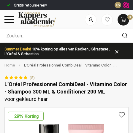
Gratis
retourneren*
Voor 23:5
8.9
0
Welke categorie ben jij naar op zoek?
Summer Deals!
10% korting op alles van Redken, Kérastase,
L’Oréal & Sebastian
Home
/
L’Oréal Professionnel CombiDeal - Vitamino Color -
Shampoo 300 ML & Conditioner 200 ML | voor gekleurd haar
(5)
L’Oréal Professionnel CombiDeal - Vitamino Color
- Shampoo 300 ML & Conditioner 200 ML
Merken
Haarverzorging
voor gekleurd haar
29
% Korting