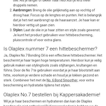
olie. Als je langer of dikker haar hebt kun je iets meer
druppels nemen.
Aanbrengen
: Breng de olie gelijkmatig aan op vochtig of
droog haar. Focus op de lengtes en punten. Het is belangrijk
dat je het niet aanbrengt op de haaraanzet. Je haar kan er
hierdoor vettig uit gaan zien.
Stylen
: Laat de olie in je haar zitten en style zoals gewenst.
Je kunt het product gebruiken voor hittebescherming,
pluiscontrole of voor extra glans.
Is Olaplex nummer 7 een hittebeschermer?
Ja, Olaplex No.7 Bonding Oil is een effectieve hittebeschermer. Het
beschermt je haar tegen hoge temperaturen. Hierdoor kun je veilig
gebruik maken van stylingtools zoals stijltangen, krultangen en
föhns. Door de No 7 te gebruiken voordat je je haar blootstelt aan
hitte, voorkom je verdere schade en houd je je lokken gezond en
sterk. Combineer het met de
No. 6 Bond Smoother
, voor extra
bescherming en hydratatie tijdens het stylen.
Olaplex No.7 bestellen bij Kappersakademie!
Wil je je haar beschermen en hydrateren dan kan de Olaplex