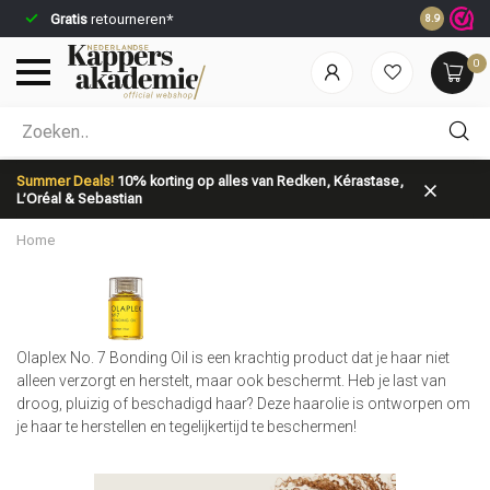
Gratis
retourneren*
Voor 23:59
8.9
0
Welke categorie ben jij naar op zoek?
Summer Deals!
10% korting op alles van Redken, Kérastase,
L’Oréal & Sebastian
Home
Merken
Haarverzorging
Olaplex No. 7 Bonding Oil is een krachtig product dat je haar niet
alleen verzorgt en herstelt, maar ook beschermt. Heb je last van
droog, pluizig of beschadigd haar? Deze haarolie is ontworpen om
je haar te herstellen en tegelijkertijd te beschermen!