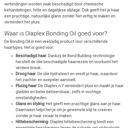
verbindingen worden vaak beschadigd door chemische
behandelingen, hitte en dagelijkse slijtage. Ook geeft het je haar
een prachtige, natuurlijke glans zonder het vettig te maken en
vermindert het pluis.
Waar is Olaplex Bonding Oil goed voor?
De Bonding Oil is een veelzijdig product voor verschillende
haartypes. Het is goed voor:
Beschadigd haar
: Dankzij de Bond Building-technologie
herstelt de olie beschadigde haarvezels en voorkomt het
verdere breuk.
Droog haar
: De olie hydrateert en voedt je haar, waardoor
het zachter en soepeler aanvoelt.
Pluizig haar
: De Olaplex n 7 vermindert pluis en maakt je haar
gladder en beter beheersbaar, zelfs in vochtige
omstandigheden.
Glans en styling
: Het geeft een prachtige glans aan je haar.
Daarnaast helpt het je om je gewenste stijl te creëren
zonder je haar zwaar te maken.
Hittebescherming
: Olaplex hittebescherming biedt een
essentiële bescherming tegen de schade van stylingtools.