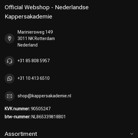
Official Webshop - Nederlandse
Kappersakademie
Mariniersweg 149
Omvorming
CombiDeals
3011 NK Rotterdam
Nederland
+31 85 808 5957
+31 10 413 6510
shop@kappersakademie.nl
KVK nummer:
90505247
btw-nummer:
NL865339818B01
Assortiment