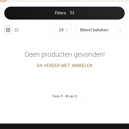
Filters
Geen producten gevonden!
GA VERDER MET WINKELEN
Toon
1
-
0
van 0
Haarstyling
Haarkleuring