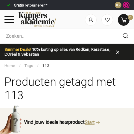
Gratis
retourneren*
Voor 23:59
8.9
0
Welke categorie ben jij naar op zoek?
Summer Deals!
10% korting op alles van Redken, Kérastase,
L’Oréal & Sebastian
Home
/
Tags
/
113
Producten getagd met
113
Merken
Haarverzorging
Vind jouw ideale haarproduct
Start