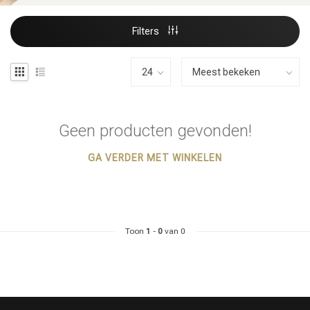
Filters
Geen producten gevonden!
GA VERDER MET WINKELEN
Toon
1
-
0
van 0
Haarstyling
Haarkleuring