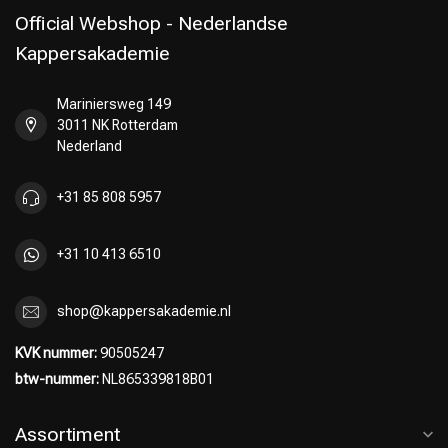
Official Webshop - Nederlandse
Kappersakademie
Mariniersweg 149
Omvorming
CombiDeals
3011 NK Rotterdam
Nederland
+31 85 808 5957
+31 10 413 6510
shop@kappersakademie.nl
KVK nummer:
90505247
btw-nummer:
NL865339818B01
Assortiment