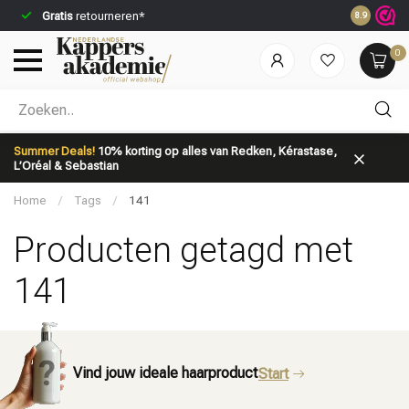
Gratis
retourneren*
Voor 23:59
8.9
0
Welke categorie ben jij naar op zoek?
Summer Deals!
10% korting op alles van Redken, Kérastase,
L’Oréal & Sebastian
Home
/
Tags
/
141
Producten getagd met
141
Merken
Haarverzorging
Vind jouw ideale haarproduct
Start