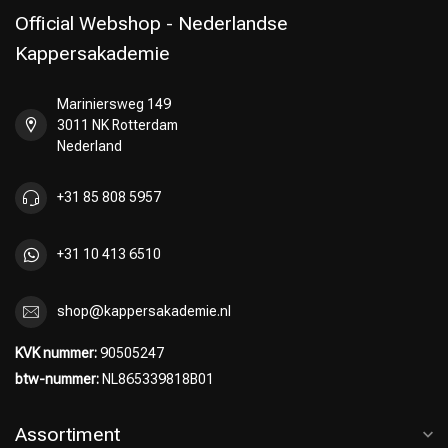
Official Webshop - Nederlandse
Kappersakademie
Mariniersweg 149
Omvorming
CombiDeals
3011 NK Rotterdam
Nederland
+31 85 808 5957
+31 10 413 6510
shop@kappersakademie.nl
KVK nummer:
90505247
btw-nummer:
NL865339818B01
Assortiment