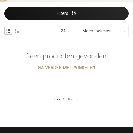
Filters
Geen producten gevonden!
GA VERDER MET WINKELEN
Toon
1
-
0
van 0
Haarstyling
Haarkleuring