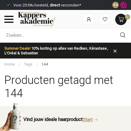
Voor 23:59u besteld,
direct
verzonden*
Spaar
kort
8.9
0
Welke categorie ben jij naar op zoek?
Summer Deals!
10% korting op alles van Redken, Kérastase,
L’Oréal & Sebastian
Home
/
Tags
/
144
Producten getagd met
144
Merken
Haarverzorging
Vind jouw ideale haarproduct
Start