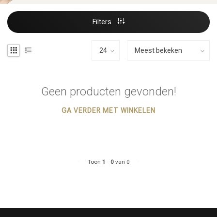
Filters
Geen producten gevonden!
GA VERDER MET WINKELEN
Toon
1
-
0
van 0
Haarstyling
Haarkleuring