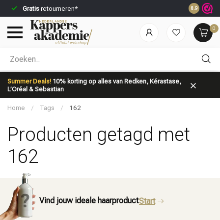
Gratis
retourneren*
Voor 23:59
8.9
0
Welke categorie ben jij naar op zoek?
Summer Deals!
10% korting op alles van Redken, Kérastase,
L’Oréal & Sebastian
Home
/
Tags
/
162
Producten getagd met
162
Merken
Haarverzorging
Vind jouw ideale haarproduct
Start