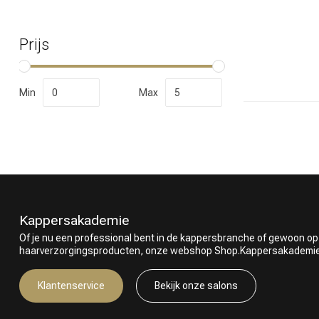
Prijs
Welke categorie
Min
Max
Kappersakademie
Of je nu een professional bent in de kappersbranche of gewoon op
haarverzorgingsproducten, onze webshop Shop.Kappersakademie.nl
Merken
Klantenservice
Bekijk onze salons