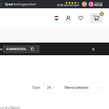
Spaar
kortingspunten!
8.9
4122
beoordelingen
0
e:
SUMMERDEAL
Toon:
vonden!