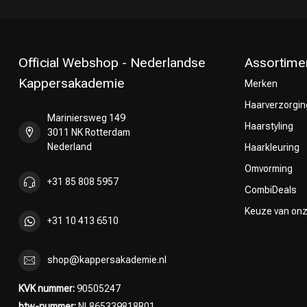
Official Webshop - Nederlandse
Assortime
Kappersakademie
Merken
Haarverzorgin
Mariniersweg 149
Omvorming
Haarstyling
3011 NK Rotterdam
Nederland
Haarkleuring
Omvorming
+31 85 808 5957
CombiDeals
Keuze van on
+31 10 413 6510
shop@kappersakademie.nl
KVK nummer:
90505247
btw-nummer:
NL865339818B01