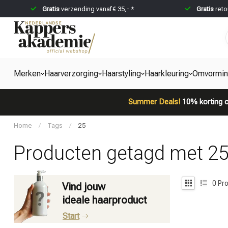
Gratis
verzending vanaf € 35,- *
Gratis
reto
Merken
Haarverzorging
Haarstyling
Haarkleuring
Omvormi
Summer Deals!
10% korting o
Home
/
Tags
/
25
Producten getagd met 2
0
Pro
Vind jouw
ideale haarproduct
Start