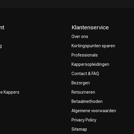
nt
Klantenservice
Over ons
g
Kortingspunten sparen
Keuze van onze
CombiDeals
Professionals
Kappers
Kappersopleidingen
Contact & FAQ
Bezorgen
ze Kappers
Retourneren
Betaalmethoden
Algemene voorwaarden
Privacy Policy
Sitemap