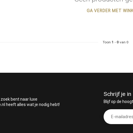
GA VERDER MET WIN
 ben jij naar op zoek?
Toon
1
-
0
van 0
Schrijf je 
 zoek bent naar luxe
Blijf op de hoog
 heeft alles wat je nodig hebt!
Haarverzorging
Haarstyling