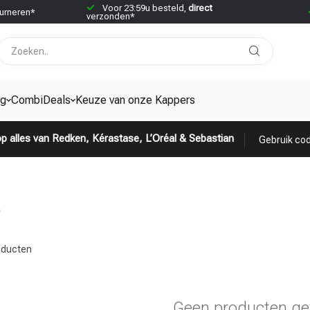
Voor 23:59u besteld,
direct
urneren*
verzonden*
ng
CombiDeals
Keuze van onze Kappers
p alles van Redken, Kérastase, L’Oréal & Sebastian
Gebruik cod
5
ducten
Geen producten ge