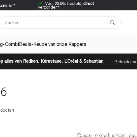
Voor 23:59u besteld,
direct
urneren*
verzonden*
ng
CombiDeals
Keuze van onze Kappers
p alles van Redken, Kérastase, L’Oréal & Sebastian
Gebruik cod
36
ducten
Geen producten ge