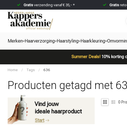
Gratis
verzending vanaf € 35,- *
Gratis
reto
Merken
Haarverzorging
Haarstyling
Haarkleuring
Omvormi
Summer Deals!
10% korting o
Home
/
Tags
/
636
Producten getagd met 6
0
Pro
Vind jouw
ideale haarproduct
Start