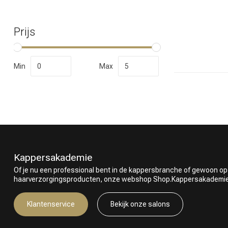
Prijs
Welke categorie
Min
Max
Kappersakademie
Of je nu een professional bent in de kappersbranche of gewoon op
haarverzorgingsproducten, onze webshop Shop.Kappersakademie.nl
Merken
Klantenservice
Bekijk onze salons