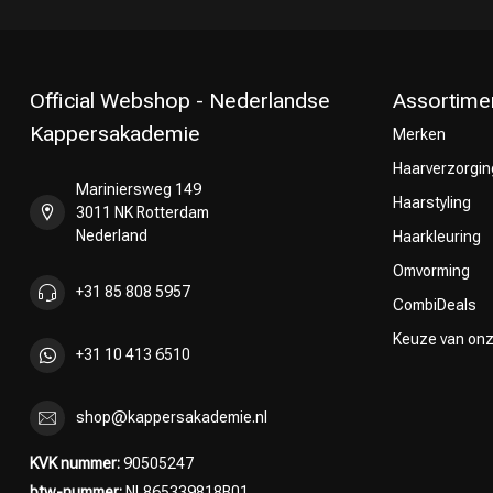
Official Webshop - Nederlandse
Assortime
Kappersakademie
Merken
Haarverzorgin
Mariniersweg 149
Omvorming
Haarstyling
3011 NK Rotterdam
Nederland
Haarkleuring
Omvorming
+31 85 808 5957
CombiDeals
Keuze van on
+31 10 413 6510
shop@kappersakademie.nl
KVK nummer:
90505247
btw-nummer:
NL865339818B01