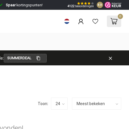
Spaar
kortingspunten!
8.9
4122
beoordelingen
0
e:
SUMMERDEAL
Toon:
vonden!