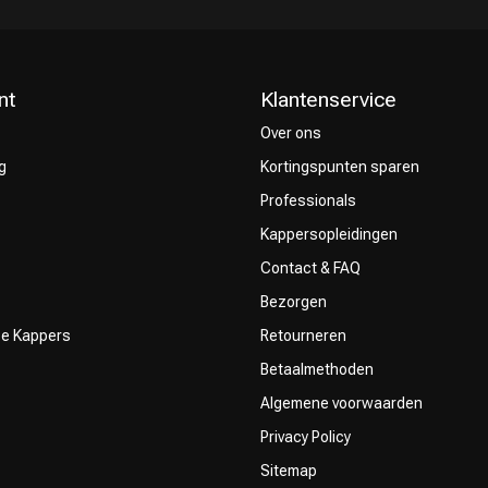
nt
Klantenservice
Over ons
g
Kortingspunten sparen
Keuze van onze
CombiDeals
Professionals
Kappers
Kappersopleidingen
Contact & FAQ
Bezorgen
ze Kappers
Retourneren
Betaalmethoden
Algemene voorwaarden
Privacy Policy
Sitemap