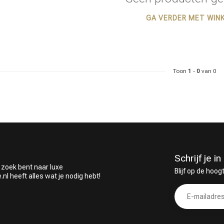
GA VERDER MET WIN
 ben jij naar op zoek?
Toon
1
-
0
van 0
Schrijf je 
 zoek bent naar luxe
Blijf op de hoog
 heeft alles wat je nodig hebt!
Haarverzorging
Haarstyling