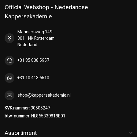
Official Webshop - Nederlandse
Kappersakademie
Mariniersweg 149
Omvorming
CombiDeals
3011 NK Rotterdam
Nederland
+31 85 808 5957
+31 10 413 6510
shop@kappersakademie.nl
KVK nummer:
90505247
btw-nummer:
NL865339818B01
Assortiment