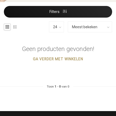
Filters
Geen producten gevonden!
GA VERDER MET WINKELEN
Toon
1
-
0
van 0
Haarstyling
Haarkleuring