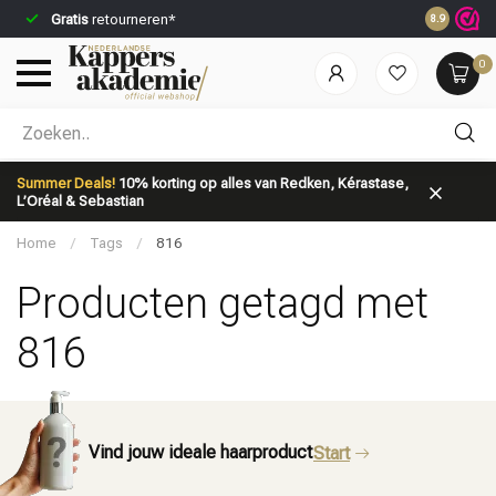
Gratis
retourneren*
Voor 23:59
8.9
0
Welke categorie ben jij naar op zoek?
Summer Deals!
10% korting op alles van Redken, Kérastase,
L’Oréal & Sebastian
Home
/
Tags
/
816
Producten getagd met
816
Merken
Haarverzorging
Vind jouw ideale haarproduct
Start