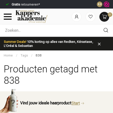
Gratis
retourneren*
Voor 23:59
8.9
0
Welke categorie ben jij naar op zoek?
Summer Deals!
10% korting op alles van Redken, Kérastase,
L’Oréal & Sebastian
Home
/
Tags
/
838
Producten getagd met
838
Merken
Haarverzorging
Vind jouw ideale haarproduct
Start