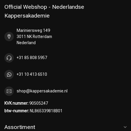
Official Webshop - Nederlandse
Kappersakademie
Mariniersweg 149
Omvorming
CombiDeals
3011 NK Rotterdam
Nederland
+31 85 808 5957
+31 10 413 6510
shop@kappersakademie.nl
KVK nummer:
90505247
btw-nummer:
NL865339818B01
Assortiment