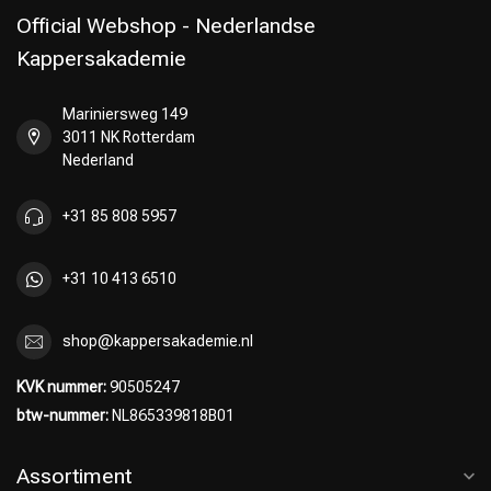
Official Webshop - Nederlandse
Kappersakademie
Mariniersweg 149
Omvorming
CombiDeals
3011 NK Rotterdam
Nederland
+31 85 808 5957
+31 10 413 6510
shop@kappersakademie.nl
KVK nummer:
90505247
btw-nummer:
NL865339818B01
Assortiment