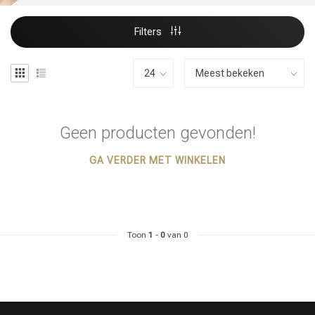
Filters
Geen producten gevonden!
GA VERDER MET WINKELEN
Toon
1
-
0
van 0
Haarstyling
Haarkleuring