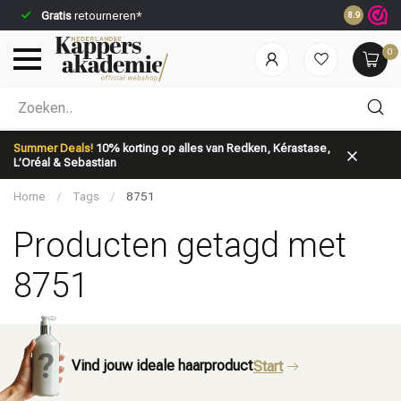
Gratis
retourneren*
Voor 23:59
8.9
0
Welke categorie ben jij naar op zoek?
Summer Deals!
10% korting op alles van Redken, Kérastase,
L’Oréal & Sebastian
Home
/
Tags
/
8751
Producten getagd met
8751
Merken
Haarverzorging
Vind jouw ideale haarproduct
Start