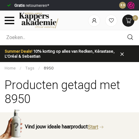
Gratis
retourneren*
Voor 23:59
8.9
0
Welke categorie ben jij naar op zoek?
Summer Deals!
10% korting op alles van Redken, Kérastase,
L’Oréal & Sebastian
Home
/
Tags
/
8950
Producten getagd met
8950
Merken
Haarverzorging
Vind jouw ideale haarproduct
Start