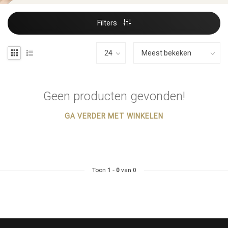
Filters
Geen producten gevonden!
GA VERDER MET WINKELEN
Toon
1
-
0
van 0
Haarstyling
Haarkleuring