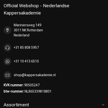
Official Webshop - Nederlandse
Kappersakademie
Mariniersweg 149
Omvorming
CombiDeals
3011 NK Rotterdam
Nederland
+31 85 808 5957
+31 10 413 6510
shop@kappersakademie.nl
KVK nummer:
90505247
btw-nummer:
NL865339818B01
Assortiment