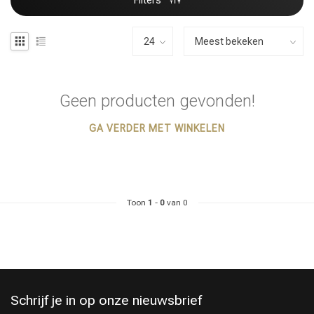
Filters
Geen producten gevonden!
GA VERDER MET WINKELEN
Toon
1
-
0
van 0
Schrijf je in op onze nieuwsbrief
Haarstyling
Haarkleuring