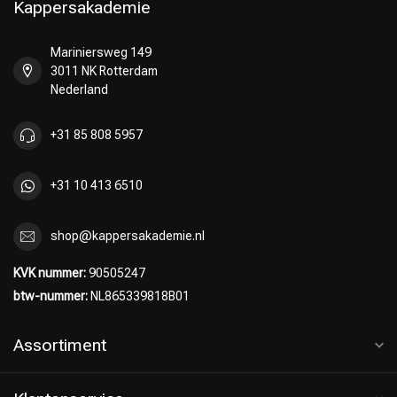
Kappersakademie
Mariniersweg 149
3011 NK Rotterdam
Omvorming
CombiDeals
Nederland
+31 85 808 5957
+31 10 413 6510
shop@kappersakademie.nl
KVK nummer:
90505247
btw-nummer:
NL865339818B01
Assortiment