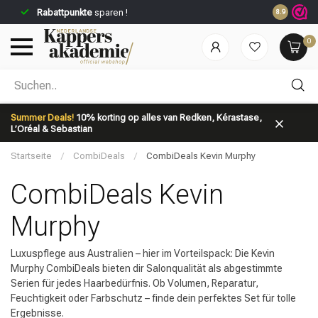
Rabattpunkte
sparen !
8.9
0
Nach welcher Kategorie suchst du?
Summer Deals!
10% korting op alles van Redken, Kérastase,
L’Oréal & Sebastian
Startseite
/
CombiDeals
/
CombiDeals Kevin Murphy
CombiDeals Kevin
Murphy
Marken
Haarpflege
Luxuspflege aus Australien – hier im Vorteilspack: Die Kevin
Murphy CombiDeals bieten dir Salonqualität als abgestimmte
Serien für jedes Haarbedürfnis. Ob Volumen, Reparatur,
Feuchtigkeit oder Farbschutz – finde dein perfektes Set für tolle
Ergebnisse.