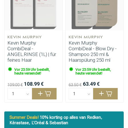
KEVIN MURPHY
KEVIN MURPHY
Kevin Murphy
Kevin Murphy
CombiDeal -
CombiDeal - Blow.Dry -
ANGEL.RINSE (1L) | für
Shampoo 250 ml &
feines Haar
Haarspülung 250 ml
Vor 23:59 Uhr bestellt,
Vor 23:59 Uhr bestellt,
heute versendet!
heute versendet!
108.99 €
63.49 €
109.00 €
63.50 €
Summer Deals!
10% korting op alles van Redken,
Kérastase, L’Oréal & Sebastian