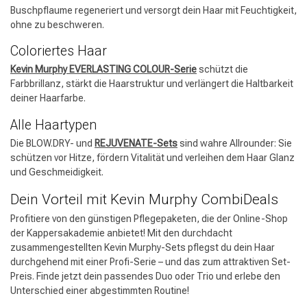
Buschpflaume regeneriert und versorgt dein Haar mit Feuchtigkeit,
ohne zu beschweren.
Coloriertes Haar
Kevin Murphy EVERLASTING COLOUR-Serie
schützt die
Farbbrillanz, stärkt die Haarstruktur und verlängert die Haltbarkeit
deiner Haarfarbe.
Alle Haartypen
Die BLOW.DRY- und
REJUVENATE-Sets
sind wahre Allrounder: Sie
schützen vor Hitze, fördern Vitalität und verleihen dem Haar Glanz
Friseurwahl
und Geschmeidigkeit.
Dein Vorteil mit
Kevin Murphy CombiDeals
Profitiere von den günstigen Pflegepaketen, die der Online-Shop
der Kappersakademie anbietet! Mit den durchdacht
zusammengestellten Kevin Murphy-Sets pflegst du dein Haar
durchgehend mit einer Profi-Serie – und das zum attraktiven Set-
Preis. Finde jetzt dein passendes Duo oder Trio und erlebe den
Unterschied einer abgestimmten Routine!