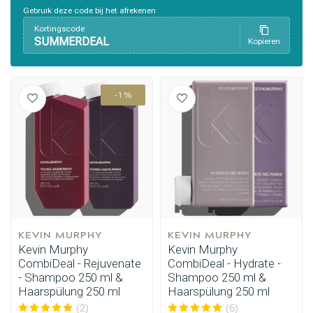
Gebruik deze code bij het afrekenen
Kortingscode
SUMMERDEAL
Kopieren
-1%
Stylingprodukte
Haarfärbung
KEVIN MURPHY
KEVIN MURPHY
Kevin Murphy
Kevin Murphy
CombiDeal - Rejuvenate
CombiDeal - Hydrate -
- Shampoo 250 ml &
Shampoo 250 ml &
Haarspülung 250 ml
Haarspülung 250 ml
(2)
(6)