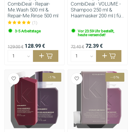
CombiDeal - Repair-
CombiDeal - VOLUME -
Me.Wash 500 ml &
Shampoo 250 ml &
Repair-Me.Rinse 500 ml
Haarmasker 200 ml | für
feines Haar
(1)
3-5 Arbeitstage
Vor 23:59 Uhr bestellt,
heute versendet!
128.99 €
72.39 €
129.00 €
72.40 €
-1%
--0%