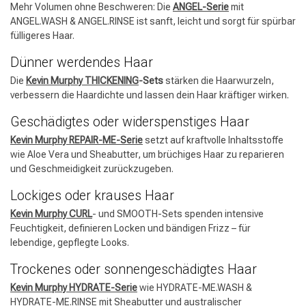
Mehr Volumen ohne Beschweren: Die
ANGEL-Serie
mit
ANGEL.WASH & ANGEL.RINSE ist sanft, leicht und sorgt für spürbar
fülligeres Haar.
Dünner werdendes Haar
Die
Kevin Murphy THICKENING
-Sets
stärken die Haarwurzeln,
verbessern die Haardichte und lassen dein Haar kräftiger wirken.
Geschädigtes oder widerspenstiges Haar
Kevin Murphy REPAIR-ME-Serie
setzt auf kraftvolle Inhaltsstoffe
wie Aloe Vera und Sheabutter, um brüchiges Haar zu reparieren
und Geschmeidigkeit zurückzugeben.
Lockiges oder krauses Haar
Kevin Murphy CURL
- und SMOOTH-Sets spenden intensive
Feuchtigkeit, definieren Locken und bändigen Frizz – für
lebendige, gepflegte Looks.
Trockenes oder sonnengeschädigtes Haar
Kevin Murphy HYDRATE-Serie
wie HYDRATE-ME.WASH &
HYDRATE-ME.RINSE mit Sheabutter und australischer