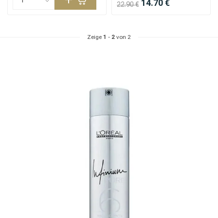
14.70 €
22.90 €
Zeige
1
-
2
von 2
Stylingprodukte
Haarfärbung