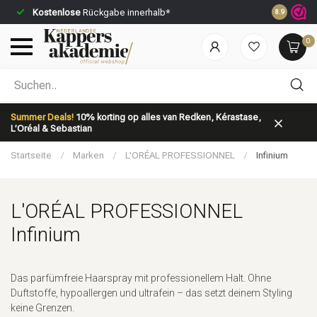
Kostenlose
Rückgabe innerhalb*
Vor 23:59 U
8.9
0
Nach welcher Kategorie suchst du?
Summer Deals!
10% korting op alles van Redken, Kérastase,
L’Oréal & Sebastian
Startseite
/
Marken
/
L'ORÉAL PROFESSIONNEL
/
Infinium
L'ORÉAL PROFESSIONNEL
Marken
Haarpflege
Infinium
Das parfümfreie Haarspray mit professionellem Halt. Ohne
Duftstoffe, hypoallergen und ultrafein – das setzt deinem Styling
keine Grenzen.