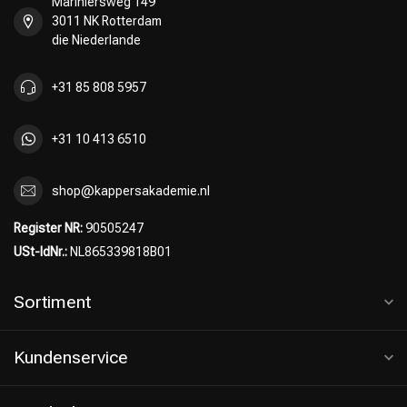
Mariniersweg 149
3011 NK Rotterdam
die Niederlande
Friseurwahl
+31 85 808 5957
+31 10 413 6510
shop@kappersakademie.nl
Register NR:
90505247
USt-IdNr.:
NL865339818B01
Sortiment
Kundenservice