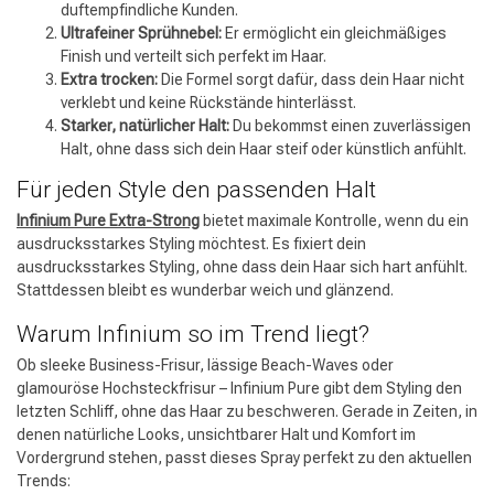
duftempfindliche Kunden.
Ultrafeiner Sprühnebel:
Er ermöglicht ein gleichmäßiges
Finish und verteilt sich perfekt im Haar.
Extra trocken:
Die Formel sorgt dafür, dass dein Haar nicht
verklebt und keine Rückstände hinterlässt.
Starker, natürlicher Halt:
Du bekommst einen zuverlässigen
Halt, ohne dass sich dein Haar steif oder künstlich anfühlt.
Für jeden Style den passenden Halt
Infinium Pure Extra-Strong
bietet maximale Kontrolle, wenn du ein
ausdrucksstarkes Styling möchtest. Es fixiert dein
ausdrucksstarkes Styling, ohne dass dein Haar sich hart anfühlt.
Stattdessen bleibt es wunderbar weich und glänzend.
Umformung
CombiDeals
Warum Infinium so im Trend liegt?
Ob sleeke Business-Frisur, lässige Beach-Waves oder
glamouröse Hochsteckfrisur – Infinium Pure gibt dem Styling den
letzten Schliff, ohne das Haar zu beschweren. Gerade in Zeiten, in
denen natürliche Looks, unsichtbarer Halt und Komfort im
Vordergrund stehen, passt dieses Spray perfekt zu den aktuellen
Trends: