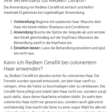
Wie verwendest du Redken Cerafill?
Die Anwendung von Redken Cerafill ist einfach und liefert
maximale Ergebnisse bei regelmäßiger Anwendung.
Vorbereitung:
Beginne mit sauberem Haar. Wasche dein
Haar mit einem milden Shampoo und Conditioner.
Anwendung:
Breche die Spitze der Ampulle ab und verteile
den Inhalt gleichmäßig auf der Kopfhaut. Massiere die
Umformung
CombiDeals
Behandlung sanft in die Kopfhaut ein.
Einwirken lasse
n: Lass die Behandlung einwirken und spül
sie nicht aus.
Kann ich Redken Cerafill bei coloriertem
Haar anwenden?
Ja, Redken Cerafill ist absolut sicher für coloriertes Haar. Die
Formeln wurden speziell entwickelt, um dein Haar sanft zu
reinigen, ohne die Farbe zu beschädigen oder zu verblassen. Die
Cerafill-Serie pflegt und stärkt dein Haar nicht nur, sondern sorgt
auch dafür, dass deine Haarfarbe erhalten bleibt. So sieht dein
coloriertes Haar nicht nur gesund aus, sondern auch glänzend
und lebendig. Das macht die Serie zu einer super Wahl für alle mit