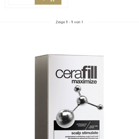
Zeige
1
-
1
von 1
Stylingprodukte
Haarfärbung