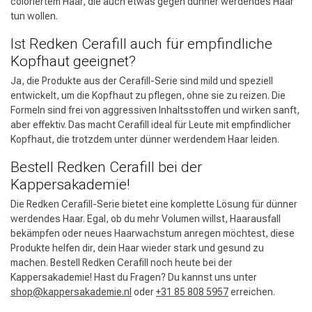
coloriertem Haar, die auch etwas gegen dünner werdendes Haar
tun wollen.
Ist Redken Cerafill auch für empfindliche
Kopfhaut geeignet?
Ja, die Produkte aus der Cerafill-Serie sind mild und speziell
entwickelt, um die Kopfhaut zu pflegen, ohne sie zu reizen. Die
Formeln sind frei von aggressiven Inhaltsstoffen und wirken sanft,
aber effektiv. Das macht Cerafill ideal für Leute mit empfindlicher
Kopfhaut, die trotzdem unter dünner werdendem Haar leiden.
Bestell Redken Cerafill bei der
Kappersakademie!
Die Redken Cerafill-Serie bietet eine komplette Lösung für dünner
werdendes Haar. Egal, ob du mehr Volumen willst, Haarausfall
bekämpfen oder neues Haarwachstum anregen möchtest, diese
Produkte helfen dir, dein Haar wieder stark und gesund zu
machen. Bestell Redken Cerafill noch heute bei der
Kappersakademie! Hast du Fragen? Du kannst uns unter
shop@kappersakademie.nl
oder
+31 85 808 5957
erreichen.