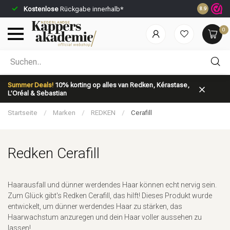
Kostenlose
Rückgabe innerhalb*
Vor 23:59 U
8.9
0
Nach welcher Kategorie suchst du?
Summer Deals!
10% korting op alles van Redken, Kérastase,
L’Oréal & Sebastian
Startseite
/
Marken
/
REDKEN
/
Cerafill
Redken Cerafill
Marken
Haarpflege
Haarausfall und dünner werdendes Haar können echt nervig sein.
Zum Glück gibt's Redken Cerafill, das hilft! Dieses Produkt wurde
entwickelt, um dünner werdendes Haar zu stärken, das
Haarwachstum anzuregen und dein Haar voller aussehen zu
lassen!