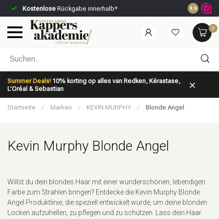
Kostenlose
Rückgabe innerhalb*
Vor 23:59 U
8.9
0
Nach welcher Kategorie suchst du?
Summer Deals!
10% korting op alles van Redken, Kérastase,
L’Oréal & Sebastian
Startseite
/
Marken
/
KEVIN MURPHY
/
Blonde Angel
Kevin Murphy Blonde Angel
Marken
Haarpflege
Willst du dein blondes Haar mit einer wunderschönen, lebendigen
Farbe zum Strahlen bringen? Entdecke die Kevin Murphy Blonde
Angel Produktlinie, die speziell entwickelt wurde, um deine blonden
Locken aufzuhellen, zu pflegen und zu schützen. Lass dein Haar