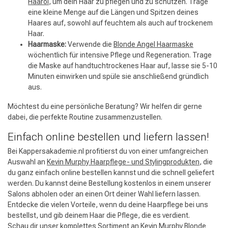
Haaröl
, um dein Haar zu pflegen und zu schützen. Trage
eine kleine Menge auf die Längen und Spitzen deines
Haares auf, sowohl auf feuchtem als auch auf trockenem
Haar.
Haarmaske:
Verwende die
Blonde Angel Haarmaske
wöchentlich für intensive Pflege und Regeneration. Trage
die Maske auf handtuchtrockenes Haar auf, lasse sie 5-10
Minuten einwirken und spüle sie anschließend gründlich
aus.
Möchtest du eine persönliche Beratung? Wir helfen dir gerne
dabei, die perfekte Routine zusammenzustellen.
Einfach online bestellen und liefern lassen!
Bei Kappersakademie.nl profitierst du von einer umfangreichen
Auswahl an
Kevin Murphy Haarpflege- und Stylingprodukten
, die
du ganz einfach online bestellen kannst und die schnell geliefert
werden. Du kannst deine Bestellung kostenlos in einem unserer
Salons abholen oder an einen Ort deiner Wahl liefern lassen.
Entdecke die vielen Vorteile, wenn du deine Haarpflege bei uns
bestellst, und gib deinem Haar die Pflege, die es verdient.
Schau dir unser komplettes Sortiment an Kevin Murphy Blonde