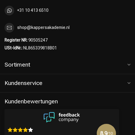
+31 10 413 6510
shop@kappersakademie.nl
Register NR:
90505247
USt-IdNr.:
NL865339818B01
Sortiment
Kundenservice
Kundenbewertungen
8.9
/10