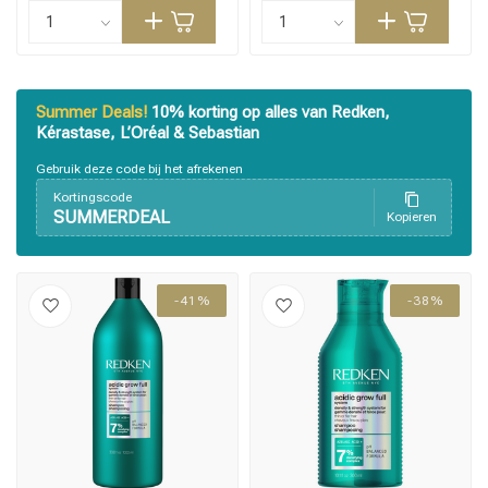
Stylingprodukte
Haarfärbung
Summer Deals!
10% korting op alles van Redken,
Kérastase, L’Oréal & Sebastian
Gebruik deze code bij het afrekenen
Kortingscode
SUMMERDEAL
Kopieren
-41%
-38%