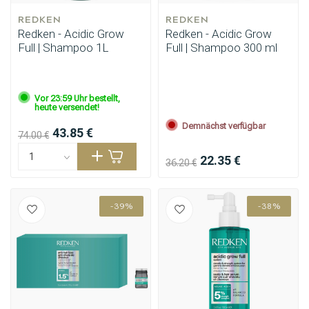
REDKEN
REDKEN
Redken - Acidic Grow
Redken - Acidic Grow
Full | Shampoo 1L
Full | Shampoo 300 ml
Vor 23:59 Uhr bestellt,
heute versendet!
Demnächst verfügbar
43.85 €
74.00 €
22.35 €
36.20 €
-39%
-38%