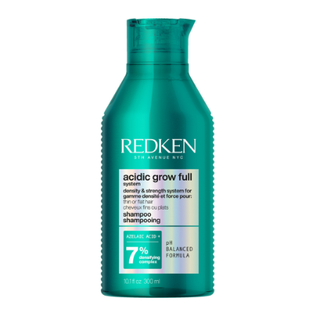
Umformung
CombiDeals