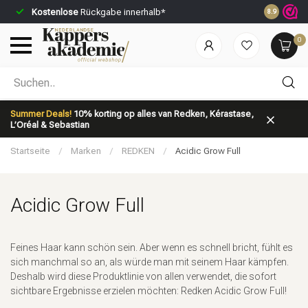
Kostenlose
Rückgabe innerhalb*
Vor 23:59 U
8.9
0
Nach welcher Kategorie suchst du?
Summer Deals!
10% korting op alles van Redken, Kérastase,
L’Oréal & Sebastian
Startseite
/
Marken
/
REDKEN
/
Acidic Grow Full
Acidic Grow Full
Marken
Haarpflege
Feines Haar kann schön sein. Aber wenn es schnell bricht, fühlt es
sich manchmal so an, als würde man mit seinem Haar kämpfen.
Deshalb wird diese Produktlinie von allen verwendet, die sofort
sichtbare Ergebnisse erzielen möchten: Redken Acidic Grow Full!