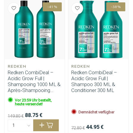
-41%
-38%
REDKEN
REDKEN
Redken CombiDeal –
Redken CombiDeal –
Acidic Grow Full |
Acidic Grow Full |
Shampooing 1000 ML &
Shampoo 300 ML &
Après‑Shampooing
Conditioner 300 ML
1000 ML
Vor 23:59 Uhr bestellt,
heute versendet!
Demnächst verfügbar
88.75 €
149.80 €
44.95 €
72.80 €