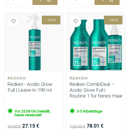
-38%
-38%
REDKEN
REDKEN
Redken - Acidic Grow
Redken CombiDeal –
Full | Leave-In 190 ml
Acidic Grow Full |
Routine 1 für feines Haar
Vor 23:59 Uhr bestellt,
3-5 Arbeitstage
heute versendet!
27.15 €
78.01 €
44.00 €
126.40 €