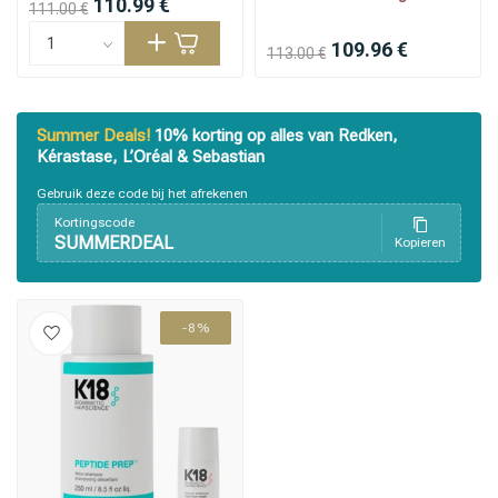
110.99 €
111.00 €
109.96 €
113.00 €
Summer Deals!
10% korting op alles van Redken,
Kérastase, L’Oréal & Sebastian
Gebruik deze code bij het afrekenen
Kortingscode
SUMMERDEAL
Kopieren
-8%