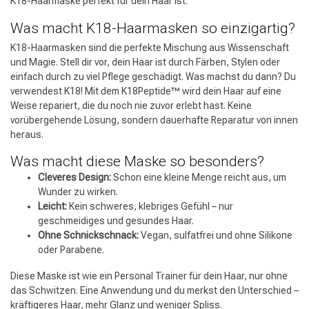
K18-Haarmaske perfekt für dein Haar ist.
Was macht K18-Haarmasken so einzigartig?
K18-Haarmasken sind die perfekte Mischung aus Wissenschaft
und Magie. Stell dir vor, dein Haar ist durch Färben, Stylen oder
Umformung
CombiDeals
einfach durch zu viel Pflege geschädigt. Was machst du dann? Du
verwendest K18! Mit dem K18Peptide™ wird dein Haar auf eine
Weise repariert, die du noch nie zuvor erlebt hast. Keine
vorübergehende Lösung, sondern dauerhafte Reparatur von innen
heraus.
Was macht diese Maske so besonders?
Cleveres Design:
Schon eine kleine Menge reicht aus, um
Wunder zu wirken.
Leicht:
Kein schweres, klebriges Gefühl – nur
geschmeidiges und gesundes Haar.
Ohne Schnickschnack:
Vegan, sulfatfrei und ohne Silikone
oder Parabene.
Diese Maske ist wie ein Personal Trainer für dein Haar, nur ohne
das Schwitzen. Eine Anwendung und du merkst den Unterschied –
kräftigeres Haar, mehr Glanz und weniger Spliss.