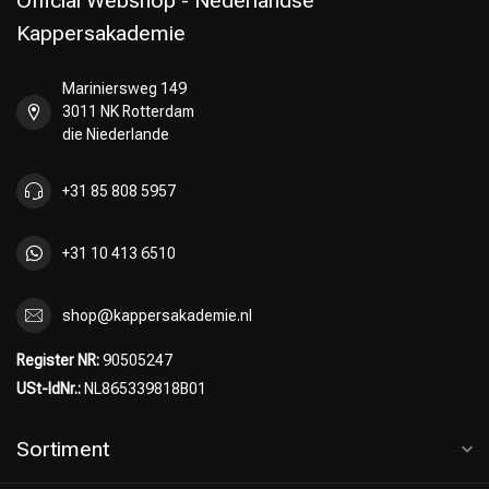
Official Webshop - Nederlandse
Kappersakademie
Mariniersweg 149
3011 NK Rotterdam
die Niederlande
+31 85 808 5957
+31 10 413 6510
shop@kappersakademie.nl
Register NR:
90505247
USt-IdNr.:
NL865339818B01
Sortiment