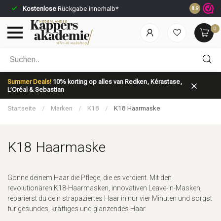
Kostenlose
Rückgabe innerhalb*
Vor 23:59 U
8.9
0
Nach welcher Kategorie suchst du?
Summer Deals!
10% korting op alles van Redken, Kérastase,
L’Oréal & Sebastian
Startseite
/
Marken
/
K18
/
K18 Haarmaske
K18 Haarmaske
Marken
Haarpflege
Gönne deinem Haar die Pflege, die es verdient. Mit den
revolutionären K18-Haarmasken, innovativen Leave-in-Masken,
reparierst du dein strapaziertes Haar in nur vier Minuten und sorgst
für gesundes, kräftiges und glänzendes Haar.