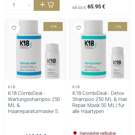
65.95 €
68.50 €
-0%
-3%
Stylingprodukte
Haarfärbung
K18
K18
K18 CombiDeal -
K18 CombiDeal - Detox
Wartungsshampoo 250
Shampoo 250 ML & Hair
ML &
Repair Mask 50 ML | für
Haarreparaturmaske 50
alle Haartypen
ML | für alle Haartypen
Demnächst verfügbar