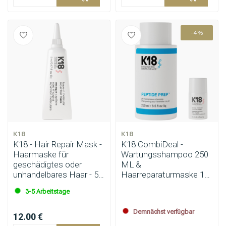
-4%
K18
K18
K18 - Hair Repair Mask -
K18 CombiDeal -
Haarmaske für
Wartungsshampoo 250
geschädigtes oder
ML &
unhandelbares Haar - 5
Haarreparaturmaske 15
ml
ML | für alle Haartypen
3-5 Arbeitstage
Demnächst verfügbar
12.00 €