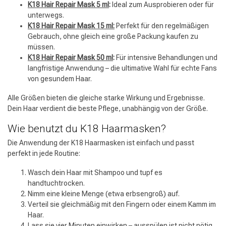
K18 Hair Repair Mask 5 ml
:
Ideal zum Ausprobieren oder für
unterwegs.
K18 Hair Repair Mask 15 ml:
Perfekt für den regelmäßigen
Gebrauch, ohne gleich eine große Packung kaufen zu
müssen.
K18 Hair Repair Mask 50 ml
:
Für intensive Behandlungen und
langfristige Anwendung – die ultimative Wahl für echte Fans
von gesundem Haar.
Alle Größen bieten die gleiche starke Wirkung und Ergebnisse.
Dein Haar verdient die beste Pflege, unabhängig von der Größe.
Wie benutzt du K18 Haarmasken?
Die Anwendung der K18 Haarmasken ist einfach und passt
perfekt in jede Routine:
Wasch dein Haar mit Shampoo und tupf es
handtuchtrocken.
Nimm eine kleine Menge (etwa erbsengroß) auf.
Verteil sie gleichmäßig mit den Fingern oder einem Kamm im
Haar.
Lass sie vier Minuten einwirken – ausspülen ist nicht nötig.