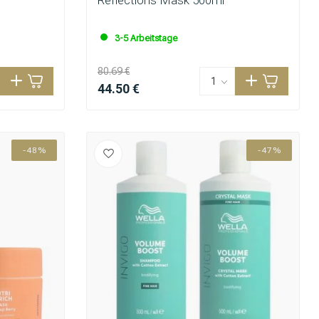
3-5 Arbeitstage
80.69 €
44.50 €
-48%
-47%