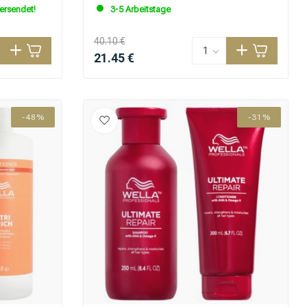
versendet!
3-5 Arbeitstage
40.10 €
21.45 €
-48%
-31%