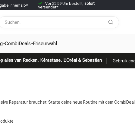
Vor 23:59 Uhr bestellt,
sofort
abe innerhalb*
versendet*
g
CombiDeals
Friseurwahl
p alles van Redken, Kérastase, L’Oréal & Sebastian
Gebruik cod
nsive Reparatur brauchst: Starte deine neue Routine mit dem CombiDea
odukte