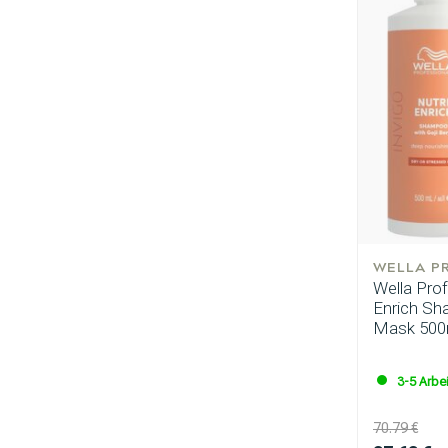
Nach welcher K
WELLA P
Wella Pro
Enrich Sh
Mask 500
3-5 Arbe
70.79 €
Marken