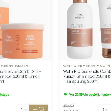
ategorie suchst du?
ROFESSIONALS
WELLA PROFESSIONALS
fessionals CombiDeal -
Wella Professionals Combi
ampoo 500ml & Enrich
Fusion Shampoo 250ml &
ml
Haarspülung 200ml
itstage
Vor 23:59 Uhr bestellt, heute 
45.45 €
Haarpflege
Stylingprodukte