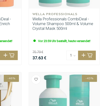
WELLA PROFESSIONALS
Deal -
Wella Professionals CombiDeal -
Enrich
Volume Shampoo 500ml & Volume
Crystal Mask 500ml
versendet!
Vor 23:59 Uhr bestellt, heute versendet!
70.79 €
37.63 €
-46%
-43%