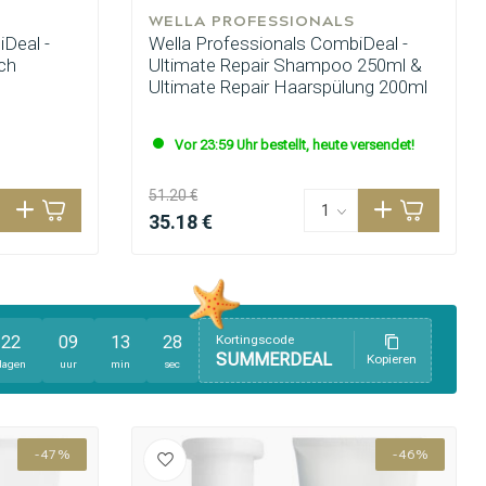
WELLA PROFESSIONALS
Deal -
Wella Professionals CombiDeal -
ch
Ultimate Repair Shampoo 250ml &
Ultimate Repair Haarspülung 200ml
Vor 23:59 Uhr bestellt, heute versendet!
51.20 €
35.18 €
22
09
13
27
Kortingscode
SUMMERDEAL
Kopieren
dagen
uur
min
sec
-47%
-46%