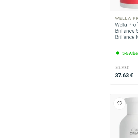
WELLA P
Wella Pro
Brillianc
Brilliance
3-5 Arbe
70.79 €
37.63 €