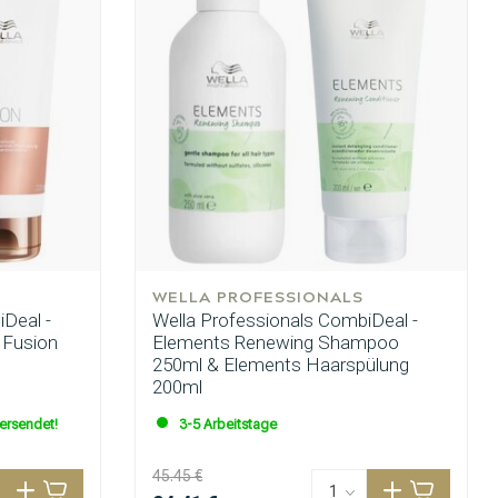
WELLA PROFESSIONALS
Deal -
Wella Professionals CombiDeal -
 Fusion
Elements Renewing Shampoo
250ml & Elements Haarspülung
200ml
versendet!
3-5 Arbeitstage
45.45 €
Haarfärbung