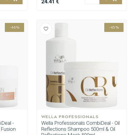
24.41 €
-46%
-45%
WELLA PROFESSIONALS
Deal -
Wella Professionals CombiDeal - Oil
 Fusion
Reflections Shampoo 500ml & Oil
Reflections Mask 500ml