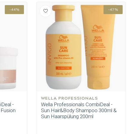
-44%
-47%
WELLA PROFESSIONALS
Deal -
Wella Professionals CombiDeal -
 Fusion
Sun Hair&Body Shampoo 300ml &
Sun Haarspülung 200ml