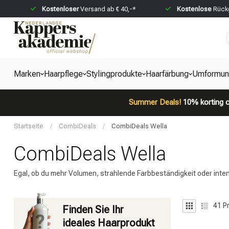
Kostenloser
Versand ab € 40,-*
Kostenlose
Rückg
Marken
Haarpflege
Stylingprodukte
Haarfärbung
Umformun
Summer Deals!
10% korting o
Startseite
/
CombiDeals
/
CombiDeals Wella
CombiDeals Wella
Egal, ob du mehr Volumen, strahlende Farbbeständigkeit oder inte
41
Pr
Finden Sie Ihr
ideales Haarprodukt