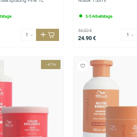
itstage
3-5 Arbeitstage
46.50 €
24.90 €
-47%