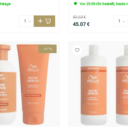
itstage
Vor 23:59 Uhr bestellt, heute 
80.69 €
45.07 €
-47%