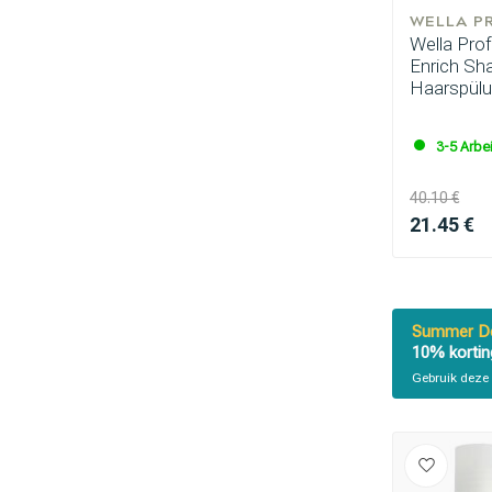
WELLA P
Wella Pro
Enrich Sh
Haarspül
3-5 Arbe
40.10 €
21.45 €
Summer De
10% kortin
Gebruik deze 