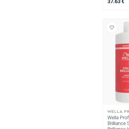
37.63 €
Umformung
WELLA P
Wella Pro
Brillianc
Brilliance