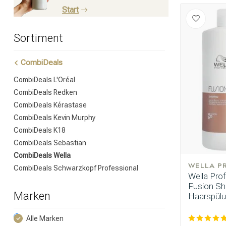
Start
Sortiment
CombiDeals
CombiDeals L'Oréal
CombiDeals Redken
CombiDeals Kérastase
CombiDeals Kevin Murphy
CombiDeals K18
CombiDeals Sebastian
CombiDeals Wella
WELLA P
CombiDeals Schwarzkopf Professional
Wella Pro
Fusion S
Marken
Haarspülu
Alle Marken