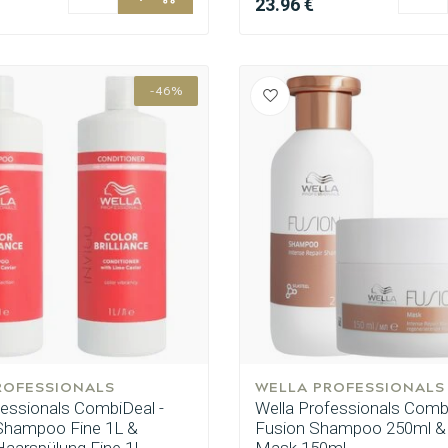
23.96 €
-46%
CombiDeals
Friseurwahl
ROFESSIONALS
WELLA PROFESSIONALS
fessionals CombiDeal -
Wella Professionals Combi
e Shampoo Fine 1L &
Fusion Shampoo 250ml &
 Haarspülung Fine 1L
Mask 150ml