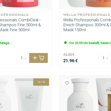
ROFESSIONALS
WELLA PROFESSIONALS
fessionals CombiDeal -
Wella Professionals Combi
e Shampoo Fine 500ml &
Enrich Shampoo 300ml & 
 Mask Fine 500ml
Mask 150ml
itstage
Vor 23:59 Uhr bestellt, heute 
42.30 €
21.96 €
-51%