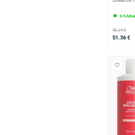
3-5 Arbe
95.34 €
51.36 €