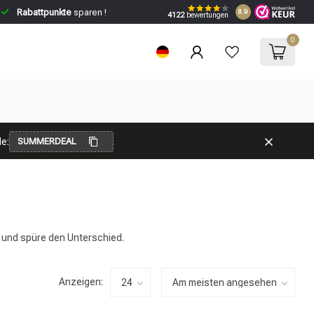
Rabattpunkte
sparen !
8.9
4122
bewertungen
0
e:
SUMMERDEAL
l und spüre den Unterschied.
Anzeigen: