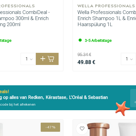
ROFESSIONALS
WELLA PROFESSIONALS
fessionals CombiDeal -
Wella Professionals Combi
ampoo 300ml & Enrich
Enrich Shampoo 1L & Enri
ung 200ml
Haarspülung 1L
itstage
3-5 Arbeitstage
95.34 €
49.88 €
als!
g op alles van Redken, Kérastase, L’Oréal & Sebastian
code bij het afrekenen
-47%