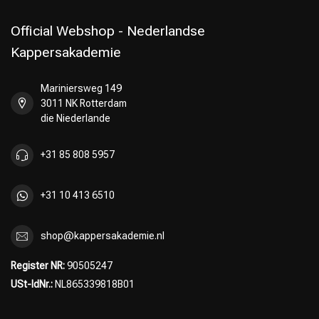
Official Webshop - Nederlandse
Kappersakademie
Mariniersweg 149
Umformung
CombiDeals
3011 NK Rotterdam
die Niederlande
+31 85 808 5957
+31 10 413 6510
shop@kappersakademie.nl
Register NR:
90505247
USt-IdNr.:
NL865339818B01