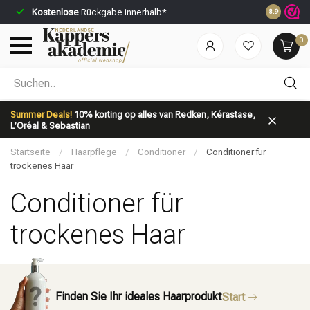
Kostenlose
Rückgabe innerhalb*
Vor 23:59 U
8.9
0
Nach welcher Kategorie suchst du?
Summer Deals!
10% korting op alles van Redken, Kérastase,
L’Oréal & Sebastian
Startseite
/
Haarpflege
/
Conditioner
/
Conditioner für
trockenes Haar
Conditioner für
Marken
Haarpflege
trockenes Haar
Finden Sie Ihr ideales Haarprodukt
Start