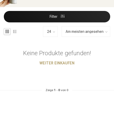
Filter
Keine Produkte gefunden!
WEITER EINKAUFEN
Zeige
1
-
0
von 0
Stylingprodukte
Haarfärbung