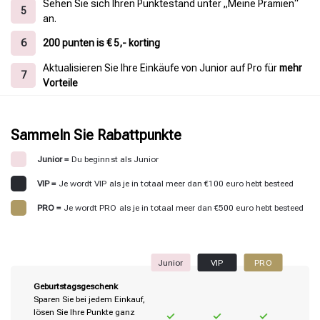
Sehen Sie sich Ihren Punktestand unter „Meine Prämien“
5
an.
6
200 punten is € 5,- korting
Aktualisieren Sie Ihre Einkäufe von Junior auf Pro für
mehr
7
Vorteile
Sammeln Sie Rabattpunkte
Junior =
Du beginnst als Junior
VIP =
Je wordt VIP als je in totaal meer dan €100 euro hebt besteed
Stylingprodukte
Haarfärbung
PRO =
Je wordt PRO als je in totaal meer dan €500 euro hebt besteed
Junior
VIP
PRO
Geburtstagsgeschenk
Sparen Sie bei jedem Einkauf,
lösen Sie Ihre Punkte ganz