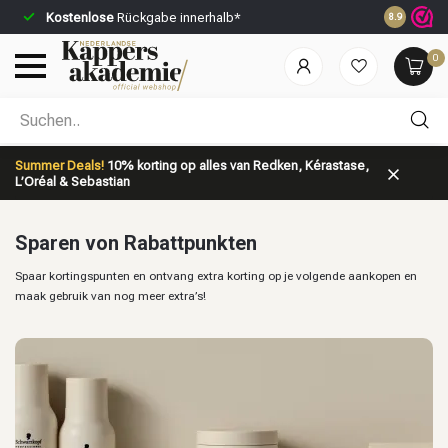
Kostenlose
Rückgabe innerhalb*
Vor 23:59 U
8.9
0
Nach welcher Kategorie suchst du?
Summer Deals!
10% korting op alles van Redken, Kérastase,
L’Oréal & Sebastian
Sparen von Rabattpunkten
Spaar kortingspunten en ontvang extra korting op je volgende aankopen en
maak gebruik van nog meer extra’s!
Marken
Haarpflege