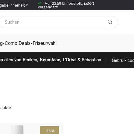
Vor 23:59 Uhr bestellt,
sofort
abe innerhalb*
versendet*
g
CombiDeals
Friseurwahl
p alles van Redken, Kérastase, L’Oréal & Sebastian
Gebruik cod
dukte
-58%