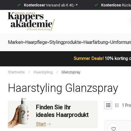
Kostenloser
Versand ab € 40,-*
Kostenlose
Rückg
Marken
Haarpflege
Stylingprodukte
Haarfärbung
Umformun
Summer Deals!
10% korting o
Startseite
/
Haarstyling
/
Glanzspray
Haarstyling Glanzspray
1
Pro
Finden Sie Ihr
ideales Haarprodukt
Start