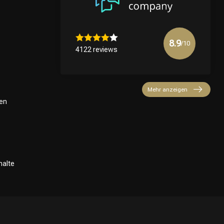
8.9
/10
4122 reviews
Mehr anzeigen
en
halte