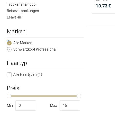
Nach welcher K
Trockenshampoo
10.73 €
Reiseverpackungen
Leave-in
Marken
Alle Marken
Schwarzkopf Professional
Haartyp
Marken
Alle Haartypen
(1)
Preis
Min
Max