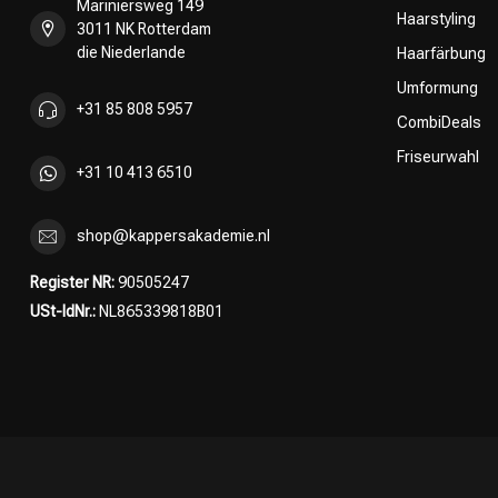
Mariniersweg 149
Haarstyling
3011 NK Rotterdam
die Niederlande
Haarfärbung
Umformung
+31 85 808 5957
CombiDeals
Friseurwahl
+31 10 413 6510
shop@kappersakademie.nl
Register NR:
90505247
USt-IdNr.:
NL865339818B01