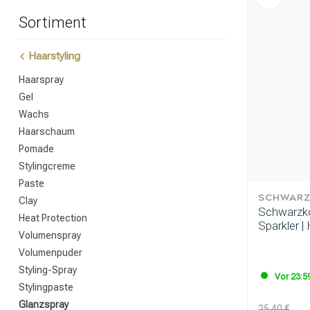
Sortiment
Haarstyling
Haarspray
Gel
Wachs
Haarschaum
Pomade
Stylingcreme
Paste
SCHWARZ
Clay
Schwarzko
Heat Protection
Sparkler |
Volumenspray
Volumenpuder
Styling-Spray
Vor 23:59
Stylingpaste
Glanzspray
25.40 €