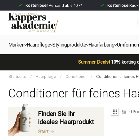
Kostenloser
Versand ab € 40,-*
Kostenlose
Rückg
Marken
Haarpflege
Stylingprodukte
Haarfärbung
Umformun
Summer Deals!
10% korting o
Startseite
/
Haarpflege
/
Conditioner
/
Conditioner für feines H
Conditioner für feines Ha
0
Pro
Finden Sie Ihr
ideales Haarprodukt
Start