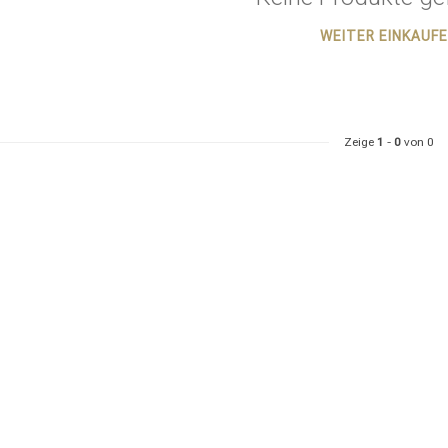
WEITER EINKAUF
Zeige
1
-
0
von 0
ategorie suchst du?