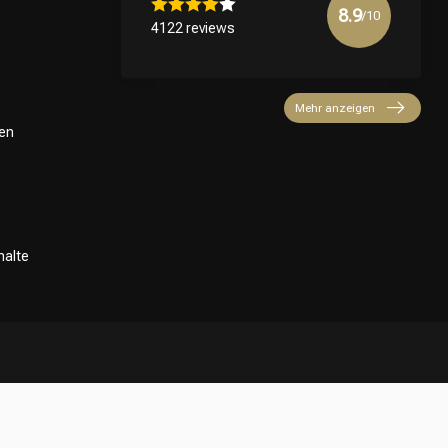
8.9
/10
4122 reviews
Mehr anzeigen
en
halte