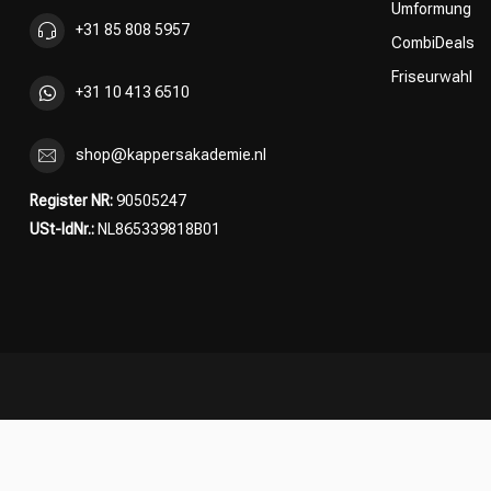
Umformung
+31 85 808 5957
CombiDeals
Friseurwahl
+31 10 413 6510
shop@kappersakademie.nl
Register NR:
90505247
USt-IdNr.:
NL865339818B01