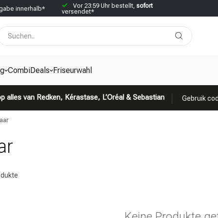
Vor 23:59 Uhr bestellt,
sofort
abe innerhalb*
versendet*
g
CombiDeals
Friseurwahl
p alles van Redken, Kérastase, L’Oréal & Sebastian
Gebruik cod
aar
ar
dukte
Keine Produkte ge