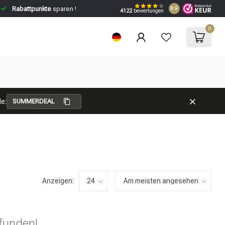
Rabattpunkte
sparen !
8.9
4122
bewertungen
0
e:
SUMMERDEAL
Anzeigen:
funden!