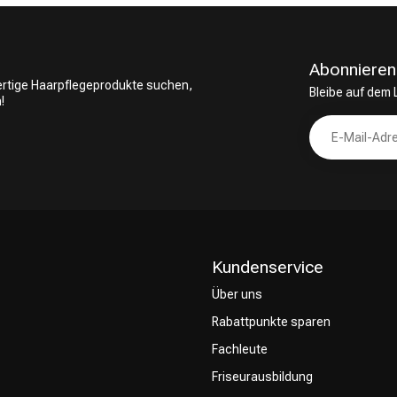
CombiDeals
Friseurwahl
Abonnieren
wertige Haarpflegeprodukte suchen,
Bleibe auf dem
!
Kundenservice
Über uns
Rabattpunkte sparen
Fachleute
Friseurausbildung