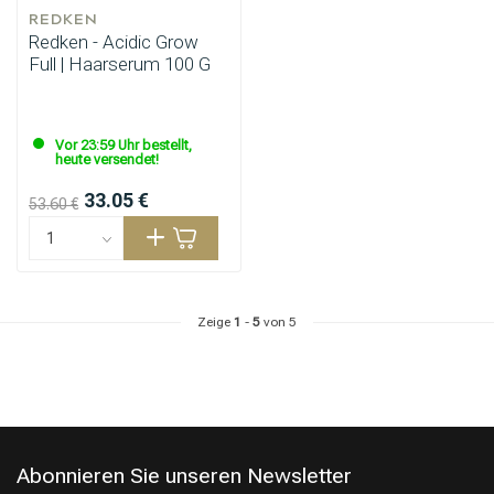
REDKEN
Redken - Acidic Grow
Full | Haarserum 100 G
Vor 23:59 Uhr bestellt,
heute versendet!
33.05 €
53.60 €
Zeige
1
-
5
von 5
Umformung
CombiDeals
Abonnieren Sie unseren Newsletter