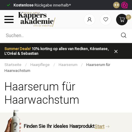
Kostenlose
Rückgabe innerhalb*
Vor 23:59 U
8.9
0
Nach welcher Kategorie suchst du?
Summer Deals!
10% korting op alles van Redken, Kérastase,
L’Oréal & Sebastian
Startseite
/
Haarpflege
/
Haarserum
/
Haarserum für
Haarwachstum
Haarserum für
Marken
Haarpflege
Haarwachstum
Finden Sie Ihr ideales Haarprodukt
Start