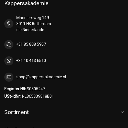
Kappersakademie
Mariniersweg 149
3011 NK Rotterdam
die Niederlande
+31 85 808 5957
+31 10 413 6510
shop@kappersakademie.nl
Register NR:
90505247
Friseurwahl
USt-IdNr.:
NL865339818B01
Sortiment