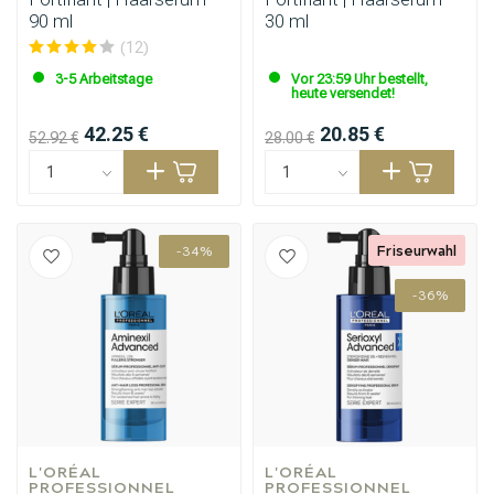
90 ml
30 ml
(12)
3-5 Arbeitstage
Vor 23:59 Uhr bestellt,
heute versendet!
42.25 €
20.85 €
52.92 €
28.00 €
Friseurwahl
-34%
-36%
Stylingprodukte
Haarfärbung
L'ORÉAL 
L'ORÉAL 
PROFESSIONNEL
PROFESSIONNEL