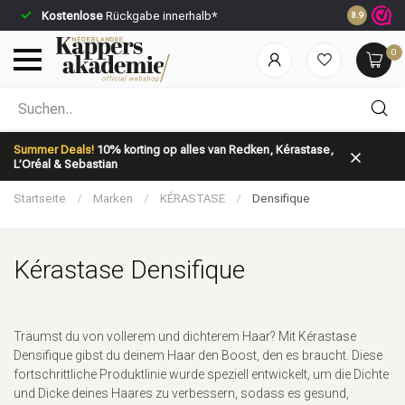
Kostenlose
Rückgabe innerhalb*
Vor 23:59 U
8.9
0
Nach welcher Kategorie suchst du?
Summer Deals!
10% korting op alles van Redken, Kérastase,
L’Oréal & Sebastian
Startseite
/
Marken
/
KÉRASTASE
/
Densifique
Kérastase Densifique
Marken
Haarpflege
Träumst du von vollerem und dichterem Haar? Mit Kérastase
Densifique gibst du deinem Haar den Boost, den es braucht. Diese
fortschrittliche Produktlinie wurde speziell entwickelt, um die Dichte
und Dicke deines Haares zu verbessern, sodass es gesund,