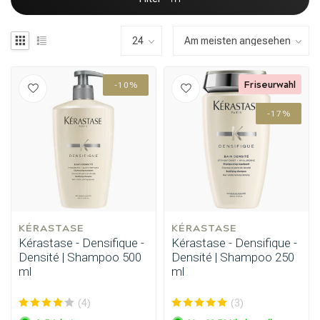
Friseurwahl
-10%
-17%
KÉRASTASE
KÉRASTASE
Kérastase - Densifique -
Kérastase - Densifique -
Densité | Shampoo 500
Densité | Shampoo 250
ml
ml
(4)
(3)