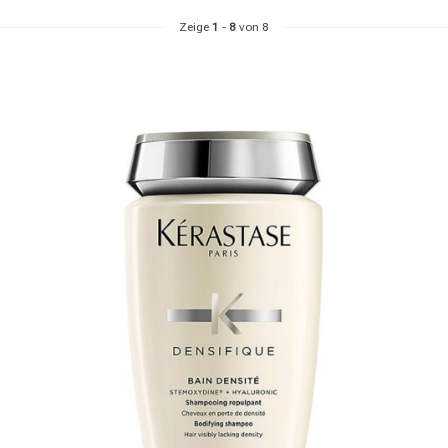
Zeige
1
-
8
von 8