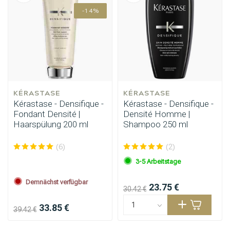
-14%
KÉRASTASE
KÉRASTASE
Kérastase - Densifique -
Kérastase - Densifique -
Fondant Densité |
Densité Homme |
Haarspülung 200 ml
Shampoo 250 ml
(6)
(2)
3-5 Arbeitstage
Demnächst verfügbar
23.75 €
30.42 €
33.85 €
39.42 €