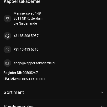
Kappersakademie
Mariniersweg 149
3011 NK Rotterdam
die Niederlande
+31 85 808 5957
+31 10 413 6510
shop@kappersakademie.nl
Register NR:
90505247
USt-IdNr.:
NL865339818B01
Sortiment
Kundenservice