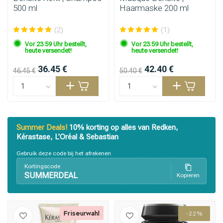
500 ml
Haarmaske 200 ml
(2)
(1)
Vor 23:59 Uhr bestellt,
Vor 23:59 Uhr bestellt,
heute versendet!
heute versendet!
36.45 €
42.40 €
46.45 €
50.40 €
Summer Deals!
10% korting op alles van Redken,
Kérastase, L’Oréal & Sebastian
Gebruik deze code bij het afrekenen
Kortingscode
SUMMERDEAL
Kopieren
Friseurwahl
-22%