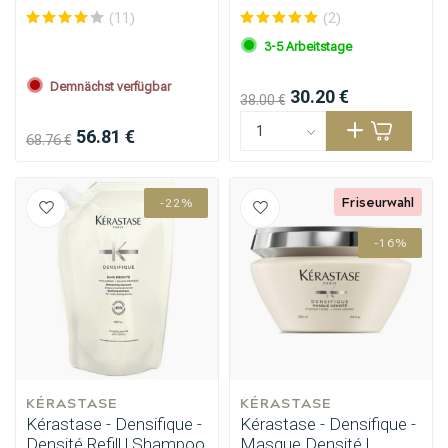
(11)
(2)
3-5 Arbeitstage
Demnächst verfügbar
30.20 €
38.00 €
56.81 €
68.76 €
Friseurwahl
-22%
-16%
Stylingprodukte
Haarfärbung
KÉRASTASE
KÉRASTASE
Kérastase - Densifique -
Kérastase - Densifique -
Densité Refill | Shampoo
Masque Densité |