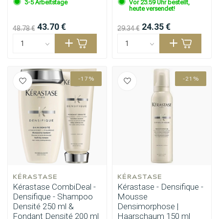
3-5 Arbeitstage
Vor 23:59 Uhr bestellt,
heute versendet!
43.70 €
24.35 €
48.78 €
29.34 €
-17%
-21%
KÉRASTASE
KÉRASTASE
Kérastase CombiDeal -
Kérastase - Densifique -
Densifique - Shampoo
Mousse
Densité 250 ml &
Densimorphose |
Fondant Densité 200 ml
Haarschaum 150 ml