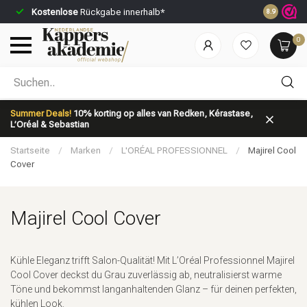
Kostenlose
Rückgabe innerhalb*
Vor 23:59 U
8.9
0
Nach welcher Kategorie suchst du?
Summer Deals!
10% korting op alles van Redken, Kérastase,
L’Oréal & Sebastian
Startseite
/
Marken
/
L'ORÉAL PROFESSIONNEL
/
Majirel Cool
Cover
Majirel Cool Cover
Marken
Haarpflege
Kühle Eleganz trifft Salon-Qualität! Mit L’Oréal Professionnel Majirel
Cool Cover deckst du Grau zuverlässig ab, neutralisierst warme
Töne und bekommst langanhaltenden Glanz – für deinen perfekten,
kühlen Look.