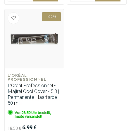
-62%
Umformung
CombiDeals
L'ORÉAL 
PROFESSIONNEL
L’Oréal Professionnel -
Majirel Cool Cover - 5.3 |
Permanente Haarfarbe
50 ml
Vor 23:59 Uhr bestellt,
heute versendet!
6.99 €
18.50 €