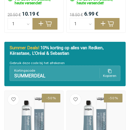
heute versendet!
heute versendet!
10.19 €
6.99 €
20.50 €
18.50 €
Summer Deals!
10% korting op alles van Redken,
Kérastase, L’Oréal & Sebastian
Gebruik deze code bij het afrekenen
Kortingscode
SUMMERDEAL
Kopieren
Stylingprodukte
Haarfärbung
-50%
-50%