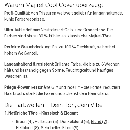
Warum Majirel Cool Cover überzeugt
Profi-Qualität:
Von Friseuren weltweit geliebt für langanhaltende,
kühle Farbergebnisse.
Ultra-kühle Reflexe:
Neutralisiert Gelb- und Orangetöne. Die
Farben sind bis zu 80 % kühler als klassische Majirel-Töne.
Perfekte Grauabdeckung:
Bis zu 100 % Deckkraft, selbst bei
hohem Weißanteil.
Langanhaltend & resistent:
Brillante Farbe, die bis zu 6 Wochen
hält und beständig gegen Sonne, Feuchtigkeit und häufiges
Waschen ist.
Pflege-Power:
Mit Ionène G™ und Incell™ – die Formel reduziert
Haarbruch, stärkt die Faser und schenkt dem Haar Glanz.
Die Farbwelten – Dein Ton, dein Vibe
1. Natürliche Töne – Klassisch & Elegant
Braun (4), Hellbraun (5), Dunkelblond (6),
Blond (7)
,
Hellblond (8), Sehr helles Blond (9).