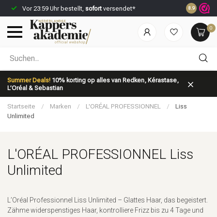
Vor 23:59 Uhr bestellt,
sofort
versendet*
Rabattpun
8.9
0
Nach welcher Kategorie suchst du?
Summer Deals!
10% korting op alles van Redken, Kérastase,
L’Oréal & Sebastian
Startseite
/
Marken
/
L'ORÉAL PROFESSIONNEL
/
Liss
Unlimited
L'ORÉAL PROFESSIONNEL Liss
Marken
Haarpflege
Unlimited
L’Oréal Professionnel Liss Unlimited – Glattes Haar, das begeistert.
Zähme widerspenstiges Haar, kontrolliere Frizz bis zu 4 Tage und