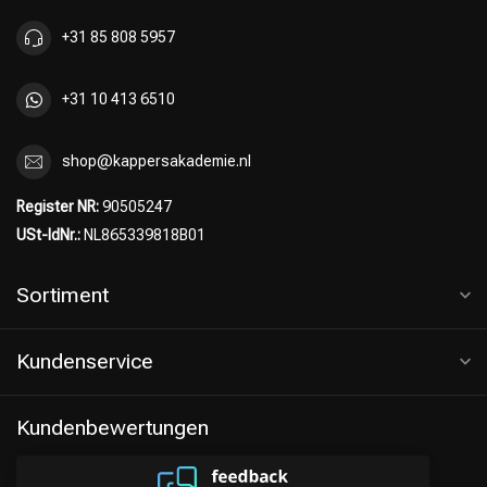
Friseurwahl
+31 85 808 5957
+31 10 413 6510
shop@kappersakademie.nl
Register NR:
90505247
USt-IdNr.:
NL865339818B01
Sortiment
Kundenservice
Kundenbewertungen