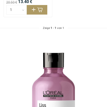
13.40 €
20.50 €
Stylingprodukte
Haarfärbung
Zeige
1
-
1
von 1