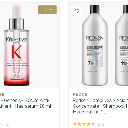
-20%
ategorie suchst du?
SE
REDKEN
 - Genesis - Sérum Anti-
Redken CombiDeal - Acidi
ifiant | Haarserum 90 ml
Concentrate - Shampoo 1
Haarspülung 1L
Haarpflege
Stylingprodukte
(12)
(20)