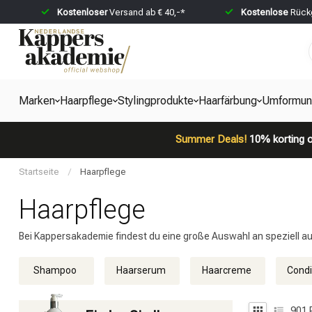
Kostenloser
Versand ab € 40,-*
Kostenlose
Rückg
Marken
Haarpflege
Stylingprodukte
Haarfärbung
Umformun
Summer Deals!
10% korting o
Startseite
/
Haarpflege
Haarpflege
Bei Kappersakademie findest du eine große Auswahl an speziell a
Shampoo
Haarserum
Haarcreme
Condi
901