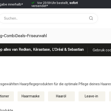
Vor 23:59 Uhr bestellt,
sofort
abe innerhalb*
versendet*
g
CombiDeals
Friseurwahl
p alles van Redken, Kérastase, L’Oréal & Sebastian
Gebruik cod
usgewählten Haarpflegeprodukten für die optimale Pflege deines Haare
tioner
Haarmaske
Haaröl
Leave-in
Produkte