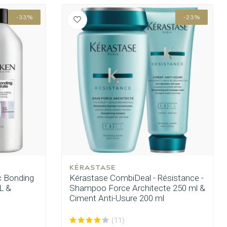
-33%
-23%
KÉRASTASE
c Bonding
Kérastase CombiDeal - Résistance -
L &
Shampoo Force Architecte 250 ml &
Ciment Anti-Usure 200 ml
Haarfärbung
(11)