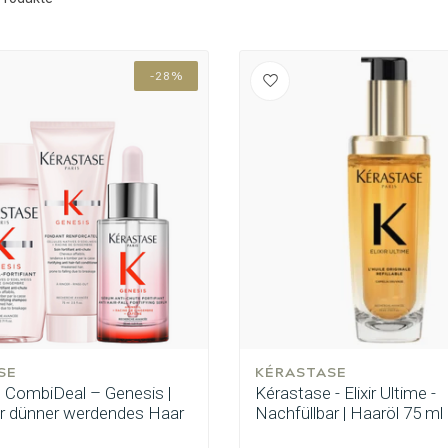
-28%
SE
KÉRASTASE
 CombiDeal – Genesis |
Kérastase - Elixir Ultime -
ür dünner werdendes Haar
Nachfüllbar | Haaröl 75 ml