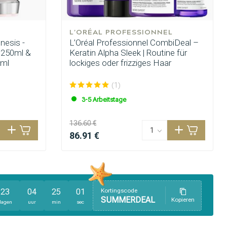
L'ORÉAL PROFESSIONNEL
nesis -
L’Oréal Professionnel CombiDeal –
 250ml &
Keratin Alpha Sleek | Routine für
0ml
lockiges oder frizziges Haar
(1)
3-5 Arbeitstage
136.60 €
86.91 €
23
04
24
59
Kortingscode
SUMMERDEAL
Kopieren
dagen
uur
min
sec