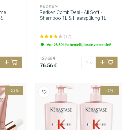
REDKEN
eme
Redken CombiDeal - All Soft -
 &
Shampoo 1L & Haarspülung 1L
(12)
Vor 23:59 Uhr bestellt, heute versendet!
123.60 €
76.56 €
-23%
-2%