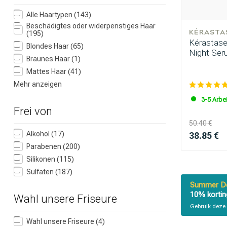
Alle Haartypen
(143)
Beschädigtes oder widerpenstiges Haar
KÉRASTA
(195)
Kérastase 
Blondes Haar
(65)
Night Ser
Braunes Haar
(1)
Mattes Haar
(41)
Mehr anzeigen
3-5 Arbe
Frei von
50.40 €
Alkohol
(17)
38.85 €
Parabenen
(200)
Silikonen
(115)
Sulfaten
(187)
Summer De
10% kortin
Wahl unsere Friseure
Gebruik deze 
Wahl unsere Friseure
(4)