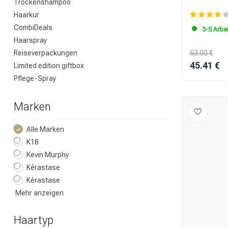
Trockenshampoo
Haarkur
CombiDeals
3-5 Arbe
Haarspray
Reiseverpackungen
63.00 €
45.41 €
Limited edition giftbox
Pflege-Spray
Marken
Alle Marken
K18
Kevin Murphy
Kérastase
Kérastase
Mehr anzeigen
Haartyp