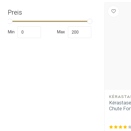
Preis
Min
Max
Nach welcher K
KÉRASTA
Kérastase
Chute Fort
Marken