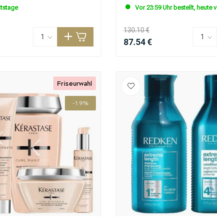
itstage
Vor 23:59 Uhr bestellt, heute 
130.10 €
87.54 €
Friseurwahl
-19%
CombiDeals
Friseurwahl