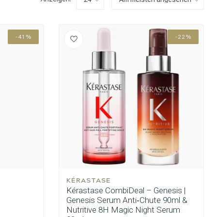
-41%
-22%
KÉRASTASE
Kérastase CombiDeal – Genesis |
Genesis Serum Anti‑Chute 90ml &
Nutritive 8H Magic Night Serum