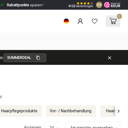
Rabattpunkte
sparen !
8.9
4122
bewertungen
0
e:
SUMMERDEAL
s!
Haarpflegeprodukte
Vor- / Nachbehandlung
Haarscrub
Anzeigen: