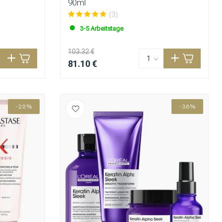
90ml
(3)
3-5 Arbeitstage
103.32 €
81.10 €
-20%
-36%