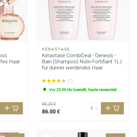
KÉRASTASE
oss
Kérastase CombiDeal - Genesis -
pfes Haar
Bain (Shampoo) Nutri-Fortifiant 1L |
für dünner werdendes Haar
(7)
Vor 23:59 Uhr bestellt, heute versendet!
88.20 €
86.00 €