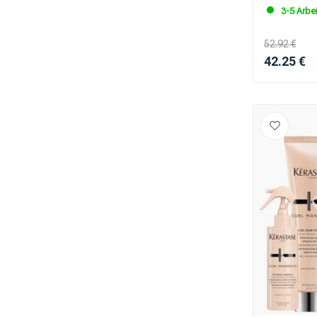
3-5 Arbe
52.92 €
42.25 €
Umformung