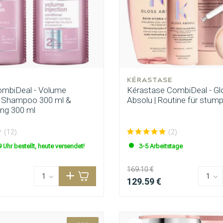
KÉRASTASE
mbiDeal - Volume
Kérastase CombiDeal - Gl
 - Shampoo 300 ml &
Absolu | Routine für stum
ng 300 ml
(12)
(2)
 Uhr bestellt, heute versendet!
3-5 Arbeitstage
169.10 €
129.59 €