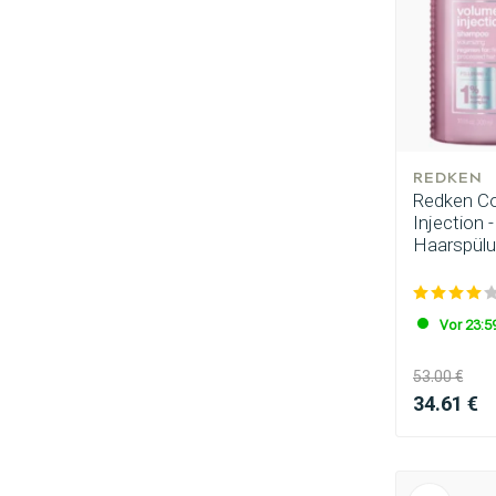
REDKEN
Redken Co
Injection
Haarspülu
Vor 23:59
53.00 €
34.61 €