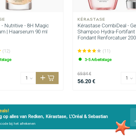
SE
KÉRASTASE
- Nutritive - 8H Magic
Kérastase CombiDeal - Ge
um | Haarserum 90 ml
Shampoo Hydra-Fortifant
Fondant Renforcatuer 20
(12)
(11)
itstage
3-5 Arbeitstage
69.84 €
56.20 €
als!
g op alles van Redken, Kérastase, L’Oréal & Sebastian
code bij het afrekenen