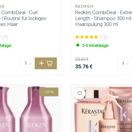
SE
REDKEN
 CombiDeal - Curl
Redken CombiDeal - Extr
| Routine für lockiges
Length - Shampoo 300 ml
ses Haar
Haarspülung 300 ml
(7)
(12)
itstage
3-5 Arbeitstage
58.60 €
35.76 €
-35%