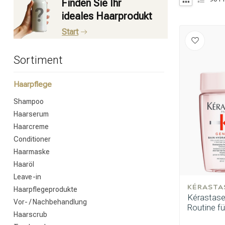
Finden Sie Ihr
ideales Haarprodukt
Start
Sortiment
Haarpflege
Shampoo
Haarserum
Haarcreme
Conditioner
Haarmaske
Haaröl
Leave-in
KÉRASTA
Haarpflegeprodukte
Kérastase
Vor- / Nachbehandlung
Routine f
Haarscrub