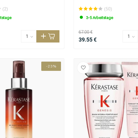
(2)
(50)
itstage
3-5 Arbeitstage
67.00 €
39.55 €
-23%