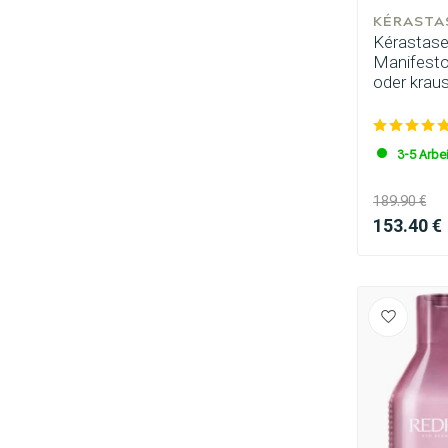
KÉRASTA
Kérastase
Manifesto 
oder krau
3-5 Arbe
189.90 €
153.40 €