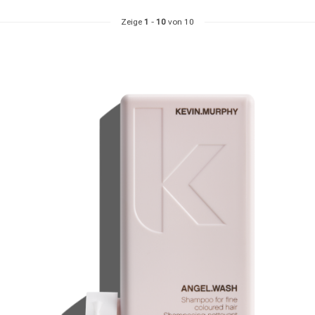
Zeige
1
-
10
von 10
Umformung
CombiDeals