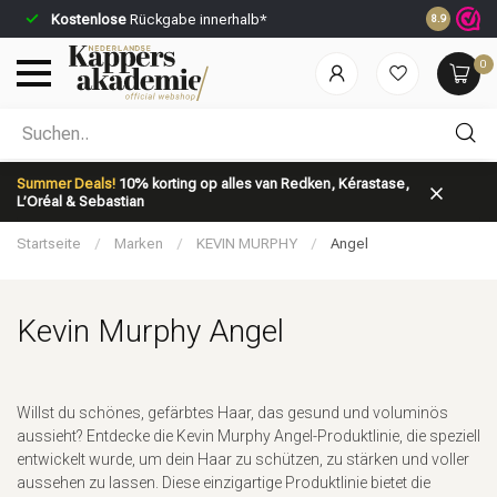
Kostenlose
Rückgabe innerhalb*
Vor 23:59 U
8.9
0
Nach welcher Kategorie suchst du?
Summer Deals!
10% korting op alles van Redken, Kérastase,
L’Oréal & Sebastian
Startseite
/
Marken
/
KEVIN MURPHY
/
Angel
Kevin Murphy Angel
Marken
Haarpflege
Willst du schönes, gefärbtes Haar, das gesund und voluminös
aussieht? Entdecke die Kevin Murphy Angel-Produktlinie, die speziell
entwickelt wurde, um dein Haar zu schützen, zu stärken und voller
aussehen zu lassen. Diese einzigartige Produktlinie bietet die