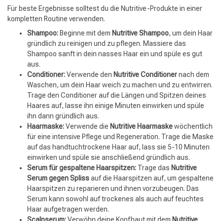
Für beste Ergebnisse solltest du die Nutritive-Produkte in einer
Friseurwahl
kompletten Routine verwenden.
Shampoo:
Beginne mit dem
Nutritive Shampoo
, um dein Haar
gründlich zu reinigen und zu pflegen. Massiere das
Shampoo sanft in dein nasses Haar ein und spüle es gut
aus.
Conditioner:
Verwende den
Nutritive Conditioner
nach dem
Waschen, um dein Haar weich zu machen und zu entwirren.
Trage den Conditioner auf die Längen und Spitzen deines
Haares auf, lasse ihn einige Minuten einwirken und spüle
ihn dann gründlich aus.
Haarmaske:
Verwende die
Nutritive Haarmaske
wöchentlich
für eine intensive Pflege und Regeneration. Trage die Maske
auf das handtuchtrockene Haar auf, lass sie 5-10 Minuten
einwirken und spüle sie anschließend gründlich aus.
Serum für gespaltene Haarspitzen:
Trage das
Nutritive
Serum gegen Spliss
auf die Haarspitzen auf, um gespaltene
Haarspitzen zu reparieren und ihnen vorzubeugen. Das
Serum kann sowohl auf trockenes als auch auf feuchtes
Haar aufgetragen werden.
Scalpserum:
Verwöhn deine Kopfhaut mit dem
Nutritive