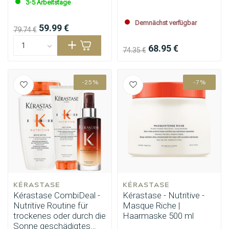
3-5 Arbeitstage
Demnächst verfügbar
59.99 €
79.74 €
68.95 €
74.35 €
-25%
-7%
KÉRASTASE
KÉRASTASE
Kérastase CombiDeal -
Kérastase - Nutritive -
Nutritive Routine für
Masque Riche |
trockenes oder durch die
Haarmaske 500 ml
Sonne geschädigtes