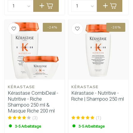
-24%
-26%
KÉRASTASE
KÉRASTASE
Kérastase CombiDeal -
Kérastase - Nutritive -
Nutritive - Riche
Riche | Shampoo 250 ml
Shampoo 250 ml &
Masque Riche 200 ml
(3)
(1)
3-5 Arbeitstage
3-5 Arbeitstage