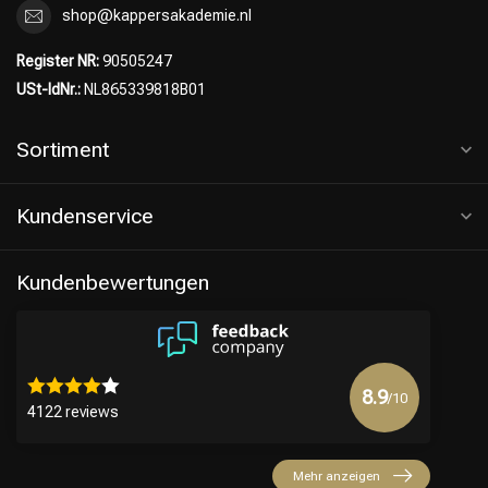
shop@kappersakademie.nl
Register NR:
90505247
USt-IdNr.:
NL865339818B01
Sortiment
Kundenservice
Kundenbewertungen
8.9
/10
4122 reviews
Mehr anzeigen