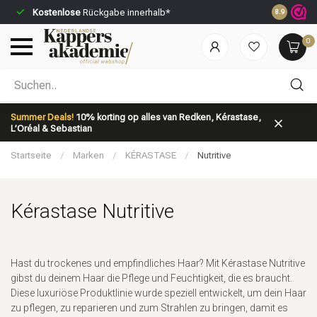
Kostenlose
Rückgabe innerhalb*
Vor 23:59 U
8.9
0
Nach welcher Kategorie suchst du?
Summer Deals!
10% korting op alles van Redken, Kérastase,
L’Oréal & Sebastian
Startseite
/
Marken
/
KÉRASTASE
/
Nutritive
Kérastase Nutritive
Marken
Haarpflege
Hast du trockenes und empfindliches Haar? Mit Kérastase Nutritive
gibst du deinem Haar die Pflege und Feuchtigkeit, die es braucht.
Diese luxuriöse Produktlinie wurde speziell entwickelt, um dein Haar
zu pflegen, zu reparieren und zum Strahlen zu bringen, damit es