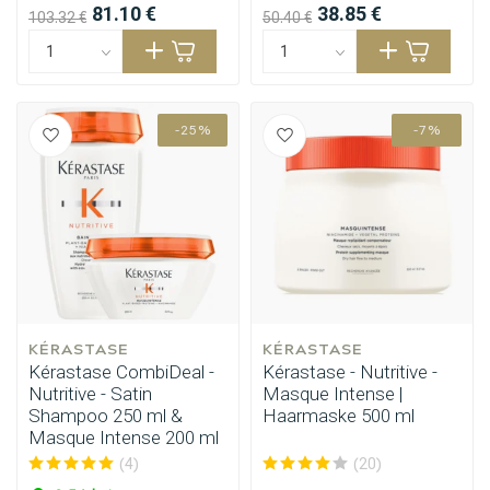
81.10 €
38.85 €
103.32 €
50.40 €
-25%
-7%
KÉRASTASE
KÉRASTASE
Kérastase CombiDeal -
Kérastase - Nutritive -
Nutritive - Satin
Masque Intense |
Shampoo 250 ml &
Haarmaske 500 ml
Masque Intense 200 ml
(4)
(20)