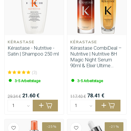
KÉRASTASE
KÉRASTASE
Kérastase - Nutritive -
Kérastase CombiDeal –
Satin | Shampoo 250 ml
Nutritive | Nutritive 8H
Magic Night Serum
90ml & Elixir Ultime
Haaröl 90ml
(3)
3-5 Arbeitstage
3-5 Arbeitstage
21.60 €
78.41 €
29.34 €
117.40 €
-25%
-21%