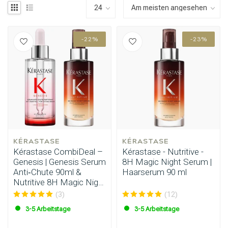
-22%
-23%
KÉRASTASE
KÉRASTASE
Kérastase CombiDeal –
Kérastase - Nutritive -
Genesis | Genesis Serum
8H Magic Night Serum |
Anti‑Chute 90ml &
Haarserum 90 ml
Nutritive 8H Magic Night
Serum 90ml
(3)
(12)
3-5 Arbeitstage
3-5 Arbeitstage