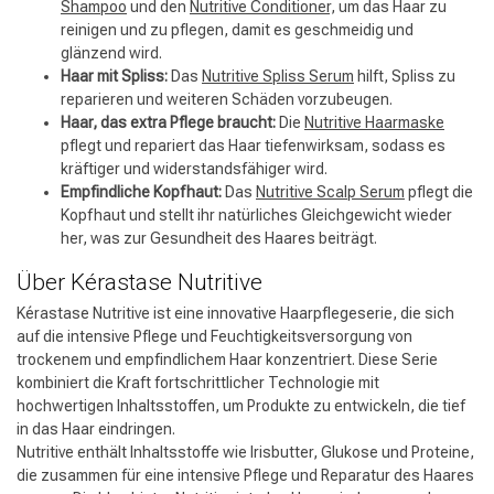
Shampoo
und den
Nutritive Conditioner,
um das Haar zu
reinigen und zu pflegen, damit es geschmeidig und
glänzend wird.
Haar mit Spliss:
Das
Nutritive Spliss Serum
hilft, Spliss zu
reparieren und weiteren Schäden vorzubeugen.
Haar, das extra Pflege braucht:
Die
Nutritive Haarmaske
pflegt und repariert das Haar tiefenwirksam, sodass es
kräftiger und widerstandsfähiger wird.
Empfindliche Kopfhaut:
Das
Nutritive Scalp Serum
pflegt die
Kopfhaut und stellt ihr natürliches Gleichgewicht wieder
her, was zur Gesundheit des Haares beiträgt.
Über Kérastase Nutritive
Kérastase Nutritive ist eine innovative Haarpflegeserie, die sich
auf die intensive Pflege und Feuchtigkeitsversorgung von
trockenem und empfindlichem Haar konzentriert. Diese Serie
kombiniert die Kraft fortschrittlicher Technologie mit
hochwertigen Inhaltsstoffen, um Produkte zu entwickeln, die tief
in das Haar eindringen.
Nutritive enthält Inhaltsstoffe wie Irisbutter, Glukose und Proteine,
die zusammen für eine intensive Pflege und Reparatur des Haares