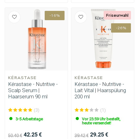
Friseurwahl
-16%
-26%
KÉRASTASE
KÉRASTASE
Kérastase - Nutritive -
Kérastase - Nutritive -
Scalp Serum |
Lait Vital | Haarspülung
Haarserum 90 ml
200 ml
(3)
(1)
3-5 Arbeitstage
Vor 23:59 Uhr bestellt,
heute versendet!
42.25 €
29.25 €
50.40 €
39.42 €