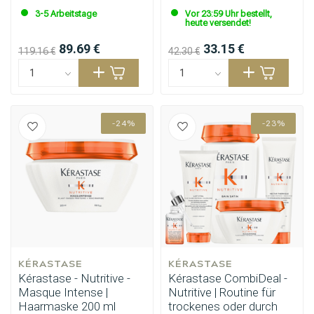
3-5 Arbeitstage
Vor 23:59 Uhr bestellt,
heute versendet!
89.69 €
33.15 €
119.16 €
42.30 €
-24%
-23%
KÉRASTASE
KÉRASTASE
Kérastase - Nutritive -
Kérastase CombiDeal -
Masque Intense |
Nutritive | Routine für
Haarmaske 200 ml
trockenes oder durch