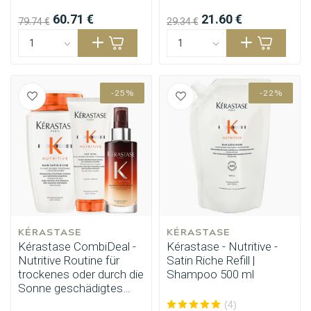
60.71 €
21.60 €
79.74 €
29.34 €
-25%
-22%
KÉRASTASE
KÉRASTASE
Kérastase CombiDeal -
Kérastase - Nutritive -
Nutritive Routine für
Satin Riche Refill |
trockenes oder durch die
Shampoo 500 ml
Sonne geschädigtes
Umformung
CombiDeals
Haar
(4)