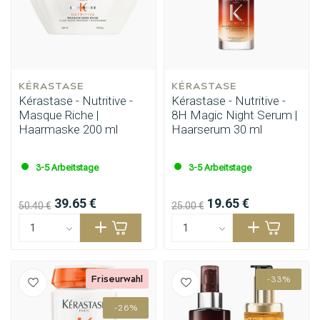
KÉRASTASE
KÉRASTASE
Kérastase - Nutritive -
Kérastase - Nutritive -
Masque Riche |
8H Magic Night Serum |
Haarmaske 200 ml
Haarserum 30 ml
3-5 Arbeitstage
3-5 Arbeitstage
39.65 €
19.65 €
50.40 €
25.00 €
Stylingprodukte
Haarfärbung
Friseurwahl
-33%
-26%