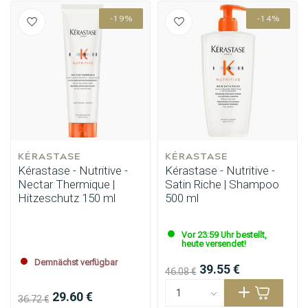
-19%
-14%
KÉRASTASE
KÉRASTASE
Kérastase - Nutritive -
Kérastase - Nutritive -
Nectar Thermique |
Satin Riche | Shampoo
Hitzeschutz 150 ml
500 ml
Vor 23:59 Uhr bestellt,
heute versendet!
Demnächst verfügbar
39.55 €
46.08 €
29.60 €
36.72 €