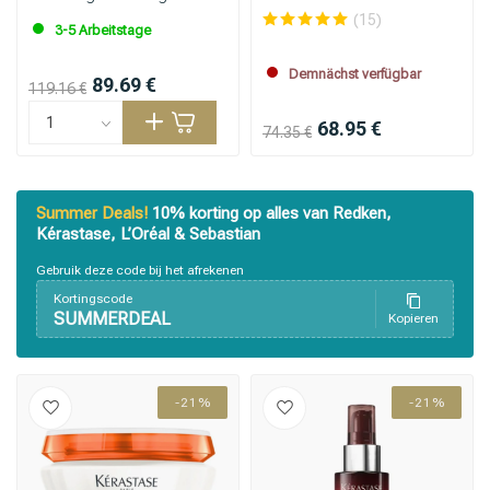
Haar
(15)
3-5 Arbeitstage
Demnächst verfügbar
89.69 €
119.16 €
68.95 €
74.35 €
Summer Deals!
10% korting op alles van Redken,
Kérastase, L’Oréal & Sebastian
Gebruik deze code bij het afrekenen
Kortingscode
SUMMERDEAL
Kopieren
-21%
-21%