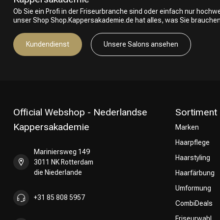
Ob Sie ein Profi in der Friseurbranche sind oder einfach nur hoch
unser Shop Shop.Kappersakademie.de hat alles, was Sie brauchen
Kundendienst
Unsere Salons ansehen
Official Webshop - Nederlandse
Sortiment
Kappersakademie
Marken
Haarpflege
Mariniersweg 149
Haarstyling
3011 NK Rotterdam
die Niederlande
Haarfärbung
Umformung
+31 85 808 5957
CombiDeals
Friseurwahl