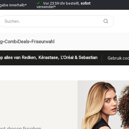
Vor 23:59 Uhr bestellt,
sofort
abe innerhalb*
versendet*
g
CombiDeals
Friseurwahl
p alles van Redken, Kérastase, L’Oréal & Sebastian
Gebruik cod
st diesen frischen,