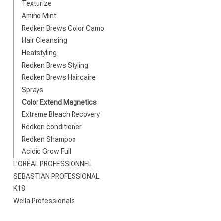
Texturize
Amino Mint
Redken Brews Color Camo
Nach welcher K
Hair Cleansing
Heatstyling
Redken Brews Styling
Redken Brews Haircaire
Sprays
Color Extend Magnetics
Extreme Bleach Recovery
Redken conditioner
Redken Shampoo
Acidic Grow Full
Marken
L'ORÉAL PROFESSIONNEL
SEBASTIAN PROFESSIONAL
K18
Wella Professionals