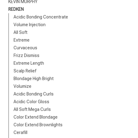
KEVIN MURPHY
REDKEN
Acidic Bonding Concentrate
Volume Injection
All Soft
Extreme
Curvaceous
Frizz Dismiss
Extreme Length
Scalp Relief
Blondage High Bright
Volumize
Acidic Bonding Curls
Acidic Color Gloss
All Soft Mega Curls
Color Extend Blondage
Color Extend Brownlights
Cerafill