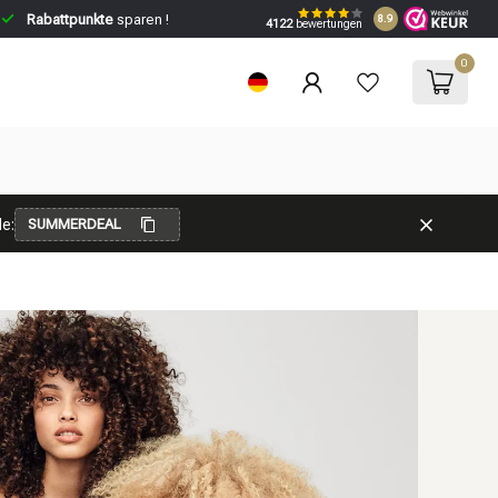
Rabattpunkte
sparen !
8.9
4122
bewertungen
0
e:
SUMMERDEAL