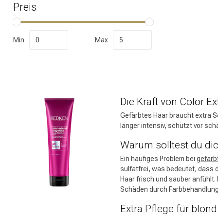
Preis
Min
Max
Umformung
Die Kraft von Color E
Gefärbtes Haar braucht extra Sc
länger intensiv, schützt vor s
Warum solltest du di
Ein häufiges Problem bei
gefärb
sulfatfrei,
was bedeutet, dass de
Haar frisch und sauber anfühlt.
Schäden durch Farbbehandlungen
Extra Pflege für blon