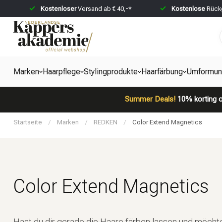
Kostenloser
Versand ab € 40,-*
Kostenlose
Rückg
Marken
Haarpflege
Stylingprodukte
Haarfärbung
Umformun
Summer Deals!
10% korting o
Startseite
/
Marken
/
REDKEN
/
Color Extend Magnetics
Color Extend Magnetics
Hast du dir gerade die Haare färben lassen und möchte