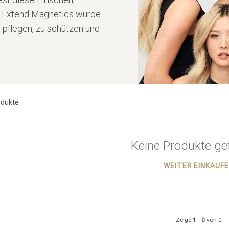
r Extend Magnetics wurde
u pflegen, zu schützen und
dukte
Keine Produkte ge
WEITER EINKAUF
Zeige
1
-
0
von 0