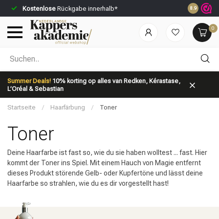
Kostenlose
Rückgabe innerhalb*
Vor 23:59 U
8.9
0
Nach welcher Kategorie suchst du?
Summer Deals!
10% korting op alles van Redken, Kérastase,
L’Oréal & Sebastian
Startseite
/
Haarfärbung
/
Toner
Toner
Deine Haarfarbe ist fast so, wie du sie haben wolltest ... fast. Hier
Marken
Haarpflege
kommt der Toner ins Spiel. Mit einem Hauch von Magie entfernt
dieses Produkt störende Gelb- oder Kupfertöne und lässt deine
Haarfarbe so strahlen, wie du es dir vorgestellt hast!