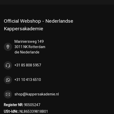
Official Webshop - Nederlandse
Kappersakademie
Mariniersweg 149
Friseurwahl
3011 NK Rotterdam
die Niederlande
+31 85 808 5957
+31 10 413 6510
shop@kappersakademie.nl
Register NR:
90505247
USt-IdNr.:
NL865339818B01