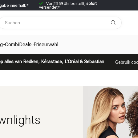
Vor 23:59 Uhr bestellt,
sofort
abe innerhalb*
versendet*
g
CombiDeals
Friseurwahl
p alles van Redken, Kérastase, L’Oréal & Sebastian
Gebruik cod
wnlights