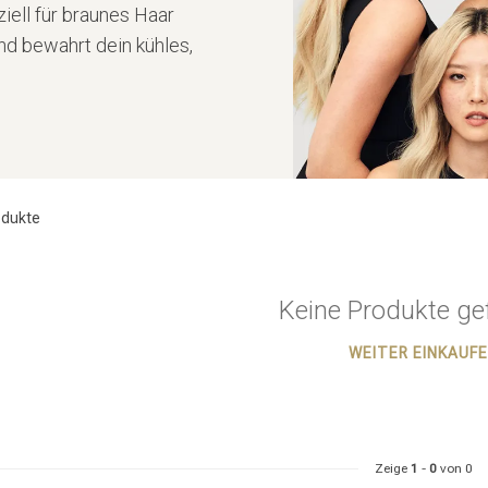
iell für braunes Haar
nd bewahrt dein kühles,
dukte
Keine Produkte ge
WEITER EINKAUF
Zeige
1
-
0
von 0