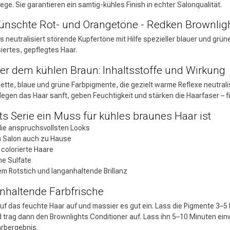
lege. Sie garantieren ein samtig-kühles Finish in echter Salonqualität.
ünschte Rot- und Orangetöne - Redken Brownlig
 neutralisiert störende Kupfertöne mit Hilfe spezieller blauer und grün
siertes, gepflegtes Haar.
er dem kühlen Braun: Inhaltsstoffe und Wirkung
lette, blaue und grüne Farbpigmente, die gezielt warme Reflexe neutrali
legen das Haar sanft, geben Feuchtigkeit und stärken die Haarfaser – f
 Serie ein Muss für kühles braunes Haar ist
 die anspruchsvollsten Looks
om Salon auch zu Hause
 colorierte Haare
ne Sulfate
 Rotstich und langanhaltende Brillanz
nhaltende Farbfrische
 das feuchte Haar auf und massier es gut ein. Lass die Pigmente 3–5 Mi
 trag dann den Brownlights Conditioner auf. Lass ihn 5–10 Minuten ein
arbergebnis.