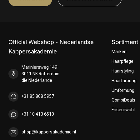
Official Webshop - Nederlandse
Sortiment
Kappersakademie
Marken
Haarpflege
Mariniersweg 149
Haarstyling
3011 NK Rotterdam
die Niederlande
Haarfärbung
Umformung
+31 85 808 5957
CombiDeals
Friseurwahl
+31 10 413 6510
shop@kappersakademie.nl