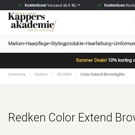
Kostenloser
Versand ab € 40,-*
Kostenlose
Rückg
Marken
Haarpflege
Stylingprodukte
Haarfärbung
Umformun
Summer Deals!
10% korting o
Startseite
/
Marken
/
REDKEN
/
Color Extend Brownlights
Redken Color Extend Bro