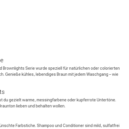
Haarfärbung
ie
d Brownlights Serie wurde speziell für natürlichen oder colorierten
ch. Genieße kühles, lebendiges Braun mit jedem Waschgang – wie
ts
st du gezielt warme, messingfarbene oder kupferrote Untertöne.
Braunton lieben und behalten wollen.
nschte Farbstiche. Shampoo und Conditioner sind mild, sulfatfrei