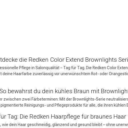
Haarpflege
Stylingprodukte
ntdecke die Redken Color Extend Brownlights Ser
ssionelle Pflege in Salonqualität – Tag für Tag. Die Redken Color Exten
t deine Haarfarbe zuverlässig vor unerwünschtem Rot- oder Orangesti
CombiDeals
Friseurwahl
 So bewahrst du dein kühles Braun mit Brownligh
 zwischen zwei Färbeterminen: Mit der Brownlights-Serie neutralisier
pigmentierte Reinigungs- und Pflegeprodukte für alle, die ihren kühlen 
für Tag: Die Redken Haarpflege für braunes Haar
, wie dein Haar geschmeidig, glänzend und gesund bleibt – ohne unerwü