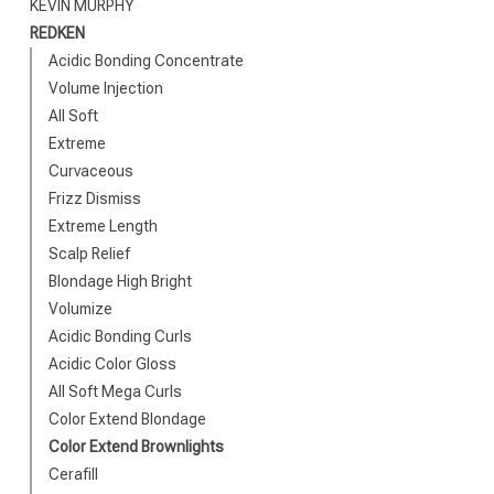
KEVIN MURPHY
REDKEN
Acidic Bonding Concentrate
Volume Injection
All Soft
Extreme
Curvaceous
Frizz Dismiss
Extreme Length
Scalp Relief
Blondage High Bright
Volumize
Acidic Bonding Curls
Acidic Color Gloss
All Soft Mega Curls
Color Extend Blondage
Color Extend Brownlights
Cerafill