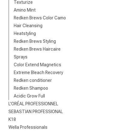
Texturize
Amino Mint
Redken Brews Color Camo
Hair Cleansing
Heatstyling
Redken Brews Styling
Redken Brews Haircaire
Sprays
Color Extend Magnetics
Extreme Bleach Recovery
Nach welcher K
Redken conditioner
Redken Shampoo
Acidic Grow Full
L'ORÉAL PROFESSIONNEL
SEBASTIAN PROFESSIONAL
K18
Wella Professionals