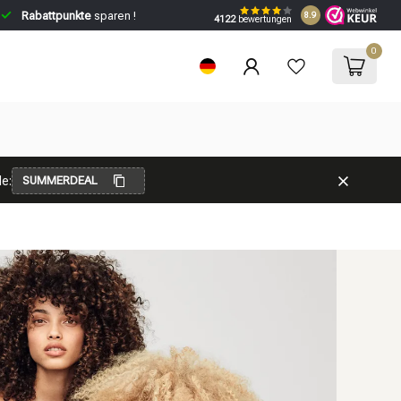
Rabattpunkte
sparen !
8.9
4122
bewertungen
0
e:
SUMMERDEAL