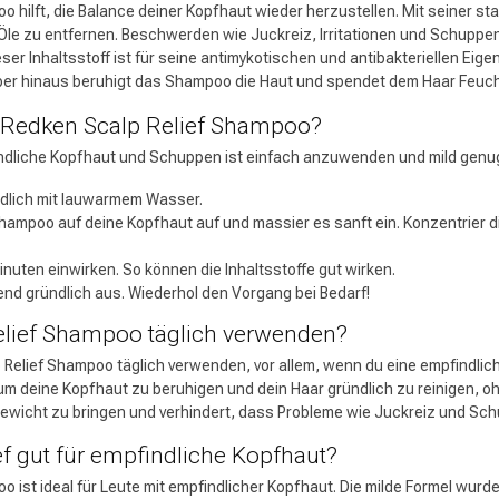
 hilft, die Balance deiner Kopfhaut wieder herzustellen. Mit seiner s
 Öle zu entfernen. Beschwerden wie Juckreiz, Irritationen und Schuppen w
Dieser Inhaltsstoff ist für seine antimykotischen und antibakteriellen E
ber hinaus beruhigt das Shampoo die Haut und spendet dem Haar Feucht
 Redken Scalp Relief Shampoo?
liche Kopfhaut und Schuppen ist einfach anzuwenden und mild genug f
ndlich mit lauwarmem Wasser.
hampoo auf deine Kopfhaut auf und massier es sanft ein. Konzentrier 
uten einwirken. So können die Inhaltsstoffe gut wirken.
end gründlich aus. Wiederhol den Vorgang bei Bedarf!
elief Shampoo täglich verwenden?
 Relief Shampoo täglich verwenden, vor allem, wenn du eine empfindli
 um deine Kopfhaut zu beruhigen und dein Haar gründlich zu reinigen
hgewicht zu bringen und verhindert, dass Probleme wie Juckreiz und Sc
ef gut für empfindliche Kopfhaut?
 ist ideal für Leute mit empfindlicher Kopfhaut. Die milde Formel wurd