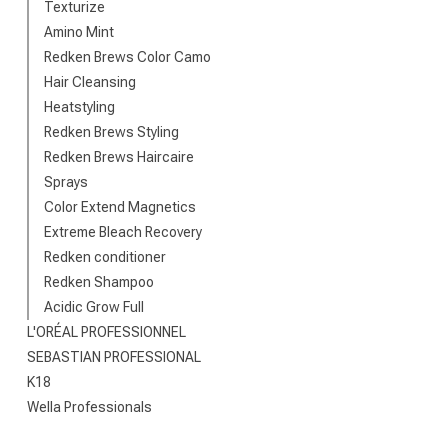
Texturize
Amino Mint
Redken Brews Color Camo
Hair Cleansing
Heatstyling
Redken Brews Styling
Redken Brews Haircaire
Sprays
Color Extend Magnetics
Nach welcher K
Extreme Bleach Recovery
Redken conditioner
Redken Shampoo
Acidic Grow Full
L'ORÉAL PROFESSIONNEL
SEBASTIAN PROFESSIONAL
K18
Wella Professionals