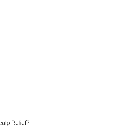
Haarpflege
Stylingprodukte
CombiDeals
Friseurwahl
alp Relief?