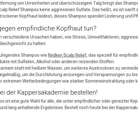
ntfernung von Unreinheiten und überschüssigem Talg bringt das Shampo
alp Relief Shampoo keine aggressiven Sulfate. Das heißt, es ist sanft 
trockener Kopfhaut leidest, dieses Shampoo spendet Linderung und Pf
gegen empfindliche Kopfhaut tun?
n verschiedene Ursachen haben, wie Stress, Umweltfaktoren, aggressive
leichgewicht zu halten:
eruhigendes Shampoo wie
Redken Scalp Relief
, das speziell für empfind
ukte mit Sulfaten, Alkohol oder anderen reizenden Stoffen.
warmem statt mit heißem Wasser, um weiteres Austrocknen zu vermeide
regelmäßig, um die Durchblutung anzuregen und Verspannungen zu lös
or extremen Wetterbedingungen wie starker Sonneneinstrahlung oder k
bei der Kappersakademie bestellen!
ist eine gute Wahl für alle, die unter empfindlicher oder gereizter Kop
 und lang anhaltende Ergebnisse. Bestell noch heute bei der Kappersak