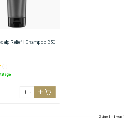
Scalp Relief | Shampoo 250
(1)
itstage
Zeige
1
-
1
von 1