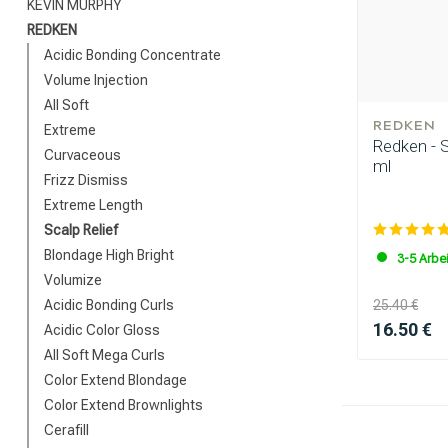
KEVIN MURPHY
REDKEN
Acidic Bonding Concentrate
Volume Injection
All Soft
REDKEN
Extreme
Redken - 
Curvaceous
ml
Frizz Dismiss
Extreme Length
Scalp Relief
Blondage High Bright
3-5 Arbe
Volumize
Acidic Bonding Curls
25.40 €
16.50 €
Acidic Color Gloss
All Soft Mega Curls
Color Extend Blondage
Color Extend Brownlights
Cerafill