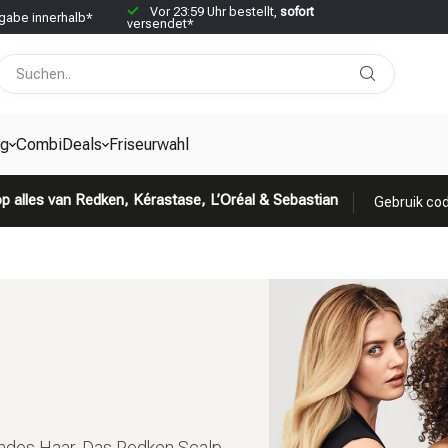
Vor 23:59 Uhr bestellt,
sofort
abe innerhalb*
versendet*
g
CombiDeals
Friseurwahl
p alles van Redken, Kérastase, L’Oréal & Sebastian
Gebruik cod
zendes Haar. Das Redken Scalp