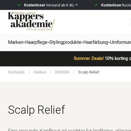
Kostenloser
Versand ab € 40,-*
Kostenlose
Rückg
Marken
Haarpflege
Stylingprodukte
Haarfärbung
Umformun
Summer Deals!
10% korting o
Startseite
/
Marken
/
REDKEN
/
Scalp Relief
Scalp Relief
Eine gesunde Kopfhaut ist wichtig für kräftiges, glän