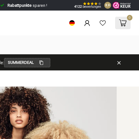
Rabattpunkte
sparen !
8.9
4122
bewertungen
0
e:
SUMMERDEAL