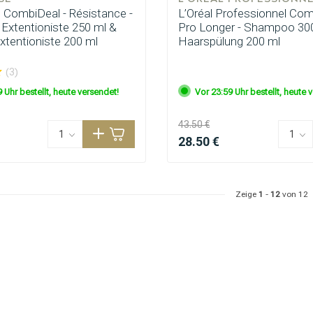
 CombiDeal - Résistance -
L’Oréal Professionnel Com
xtentioniste 250 ml &
Pro Longer - Shampoo 30
tentioniste 200 ml
Haarspülung 200 ml
(3)
 Uhr bestellt, heute versendet!
Vor 23:59 Uhr bestellt, heute 
43.50 €
28.50 €
Zeige
1
-
12
von 12