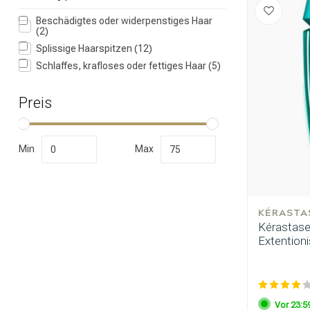
Beschädigtes oder widerpenstiges Haar
(2)
Splissige Haarspitzen
(12)
Schlaffes, krafloses oder fettiges Haar
(5)
Preis
Min
Max
Marken
KÉRASTA
Kérastase 
Extention
Vor 23:59