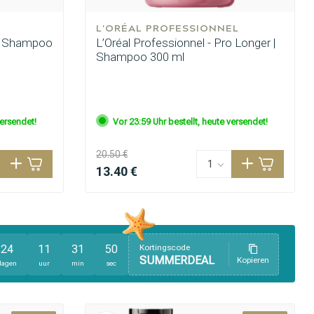
L'ORÉAL PROFESSIONNEL
 | Shampoo
L’Oréal Professionnel - Pro Longer |
Shampoo 300 ml
versendet!
Vor 23:59 Uhr bestellt, heute versendet!
20.50 €
13.40 €
24
11
31
49
Kortingscode
SUMMERDEAL
Kopieren
dagen
uur
min
sec