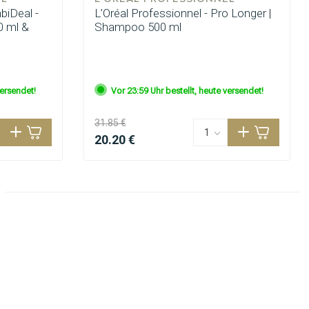
biDeal -
L’Oréal Professionnel - Pro Longer |
0 ml &
Shampoo 500 ml
versendet!
Vor 23:59 Uhr bestellt, heute versendet!
31.85 €
20.20 €