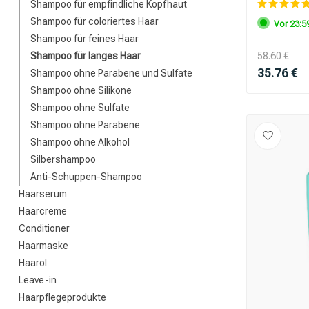
Shampoo für empfindliche Kopfhaut
Shampoo für coloriertes Haar
Vor 23:59
Shampoo für feines Haar
Shampoo für langes Haar
58.60 €
35.76 €
Shampoo ohne Parabene und Sulfate
Shampoo ohne Silikone
Shampoo ohne Sulfate
Shampoo ohne Parabene
Shampoo ohne Alkohol
Silbershampoo
Anti-Schuppen-Shampoo
Haarserum
Haarcreme
Conditioner
Haarmaske
Haaröl
Leave-in
Haarpflegeprodukte