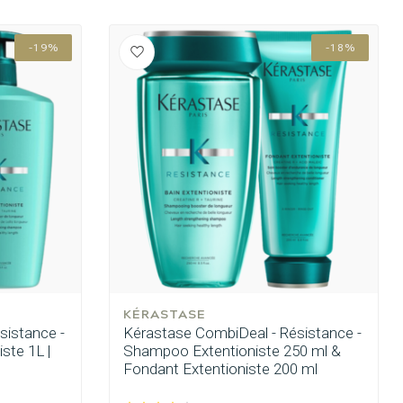
-19%
-18%
KÉRASTASE
sistance -
Kérastase CombiDeal - Résistance -
ste 1L |
Shampoo Extentioniste 250 ml &
Fondant Extentioniste 200 ml