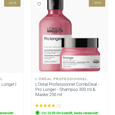
-42%
-35%
Haarfärbung
EL
L'ORÉAL PROFESSIONNEL
 Longer |
L’Oréal Professionnel CombiDeal -
Pro Longer - Shampoo 300 ml &
Maske 250 ml
(2)
versendet!
Vor 23:59 Uhr bestellt, heute versendet!