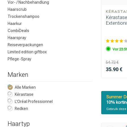
Vor- / Nachbehandlung
Haarscrub
KÉRASTA
Trockenshampoo
Kérastase 
Extention
Haarkur
CombiDeals
Haarspray
Reiseverpackungen
Vor 23:59
Limited edition giftbox
Pflege-Spray
54.72 €
35.90 €
Marken
Alle Marken
Kérastase
Summer De
L'Oréal Professionnel
10% kortin
Redken
Gebruik deze 
Nach welcher K
Haartyp