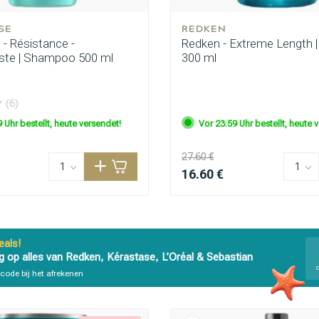
SE
REDKEN
- Résistance -
Redken - Extreme Length
iste | Shampoo 500 ml
300 ml
(6)
 Uhr bestellt, heute versendet!
Vor 23:59 Uhr bestellt, heute 
27.60 €
16.60 €
als!
g op alles van Redken, Kérastase, L’Oréal & Sebastian
code bij het afrekenen
ategorie suchst du?