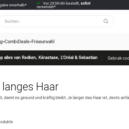
Vor 23:59 Uhr bestellt,
sofort
abe innerhalb*
versendet*
g
CombiDeals
Friseurwahl
p alles van Redken, Kérastase, L’Oréal & Sebastian
Gebruik cod
 langes Haar
amit es gesund und kräftig bleibt. Je länger das Haar ist, desto anfäll
odukte