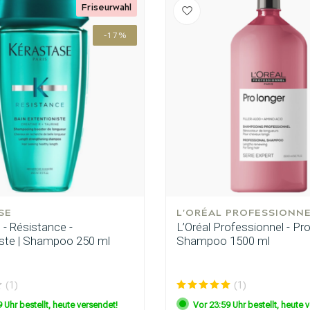
Friseurwahl
-17%
Haarpflege
Stylingprodukte
SE
L'ORÉAL PROFESSIONN
- Résistance -
L’Oréal Professionnel - Pro
iste | Shampoo 250 ml
Shampoo 1500 ml
(1)
(1)
 Uhr bestellt, heute versendet!
Vor 23:59 Uhr bestellt, heute 