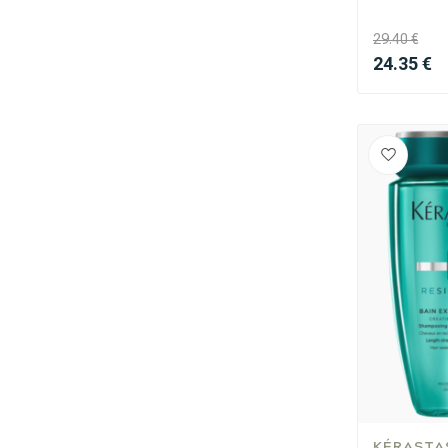
29.40 €
Umformung
24.35 €
KÉRASTA