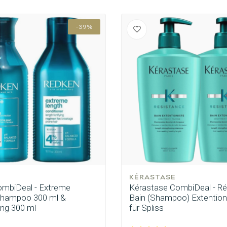
-39%
KÉRASTASE
mbiDeal - Extreme
Kérastase CombiDeal - Ré
Shampoo 300 ml &
Bain (Shampoo) Extentioni
ng 300 ml
für Spliss