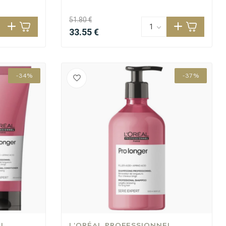
51.80 €
33.55 €
-34%
-37%
EL
L'ORÉAL PROFESSIONNEL