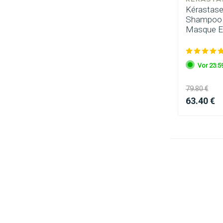
Kérastase
Shampoo E
Masque Ex
Vor 23:59
79.80 €
63.40 €