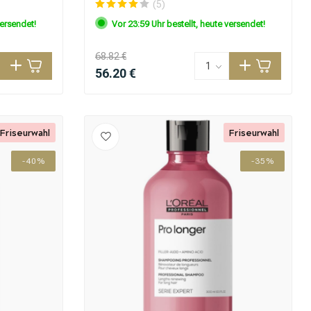
(5)
versendet!
Vor 23:59 Uhr bestellt, heute versendet!
68.82 €
56.20 €
Friseurwahl
Friseurwahl
-40%
-35%