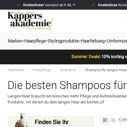
Kostenloser
Versand ab € 40,-*
Kostenlose
Rückg
Marken
Haarpflege
Stylingprodukte
Haarfärbung
Umformun
Summer Deals!
10% korting o
Startseite
/
Haarpflege
/
Shampoo
/
Shampoo für langes Haar
Die besten Shampoos für
Langes Haar braucht ein bisschen mehr Pflege und Aufmerksamkeit, d
Produkte, mit denen du dein langes Haar am besten pf
12
Pr
Finden Sie Ihr