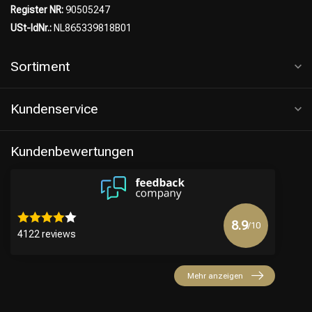
Register NR:
90505247
USt-IdNr.:
NL865339818B01
Sortiment
Friseurwahl
Kundenservice
Kundenbewertungen
8.9
/10
4122 reviews
Mehr anzeigen