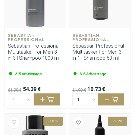
SEBASTIAN 
SEBASTIAN 
PROFESSIONAL
PROFESSIONAL
Sebastian Professional -
Sebastian Professional -
Multitasker For Men 3-
Multitasker For Men 3-
in-3 | Shampoo 1000 ml
in-1 | Shampoo 50 ml
Stylingprodukte
Haarfärbung
3-5 Arbeitstage
3-5 Arbeitstage
54.39 €
10.73 €
61.90 €
11.90 €
-10%
-10%