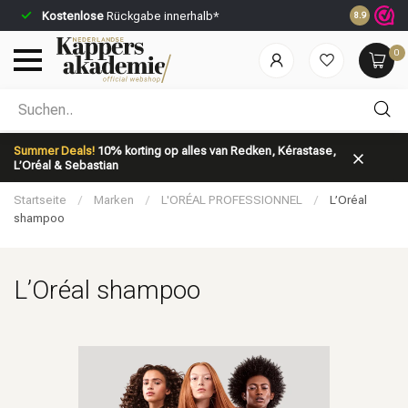
Kostenlose
Rückgabe innerhalb*
Vor 23:59 U
8.9
0
Nach welcher Kategorie suchst du?
Summer Deals!
10% korting op alles van Redken, Kérastase,
L’Oréal & Sebastian
Startseite
/
Marken
/
L'ORÉAL PROFESSIONNEL
/
L’Oréal
shampoo
L’Oréal shampoo
Marken
Haarpflege