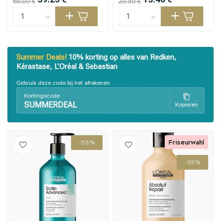
65.00 €
20.50 €
Summer Deals!
10% korting op alles van Redken,
Kérastase, L’Oréal & Sebastian
Gebruik deze code bij het afrekenen
Kortingscode
SUMMERDEAL
Kopieren
Stylingprodukte
Haarfärbung
Friseurwahl
-55%
-35%