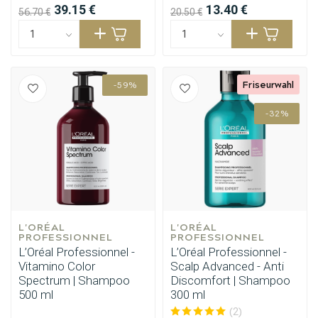
39.15 €
13.40 €
56.70 €
20.50 €
Friseurwahl
-59%
-32%
L'ORÉAL 
L'ORÉAL 
PROFESSIONNEL
PROFESSIONNEL
L’Oréal Professionnel -
L’Oréal Professionnel -
Vitamino Color
Scalp Advanced - Anti
Spectrum | Shampoo
Discomfort | Shampoo
500 ml
300 ml
(2)