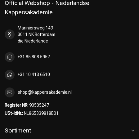
Official Webshop - Nederlandse
Kappersakademie
Mariniersweg 149
3011 NK Rotterdam
die Niederlande
+31 85 808 5957
+31 10 413 6510
shop@kappersakademie.nl
Register NR:
90505247
USt-IdNr.:
NL865339818B01
Sortiment