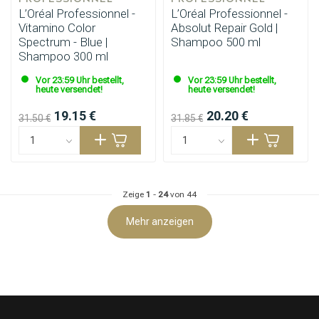
Friseurwahl
L’Oréal Professionnel -
L’Oréal Professionnel -
Vitamino Color
Absolut Repair Gold |
Spectrum - Blue |
Shampoo 500 ml
Shampoo 300 ml
Vor 23:59 Uhr bestellt,
Vor 23:59 Uhr bestellt,
heute versendet!
heute versendet!
19.15 €
20.20 €
31.50 €
31.85 €
Zeige
1
-
24
von 44
Mehr anzeigen