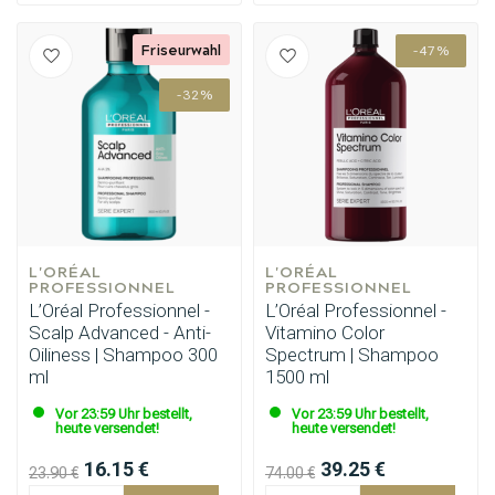
Friseurwahl
-47%
-32%
Umformung
CombiDeals
L'ORÉAL 
L'ORÉAL 
PROFESSIONNEL
PROFESSIONNEL
L’Oréal Professionnel -
L’Oréal Professionnel -
Scalp Advanced - Anti-
Vitamino Color
Oiliness | Shampoo 300
Spectrum | Shampoo
ml
1500 ml
Vor 23:59 Uhr bestellt,
Vor 23:59 Uhr bestellt,
heute versendet!
heute versendet!
16.15 €
39.25 €
23.90 €
74.00 €