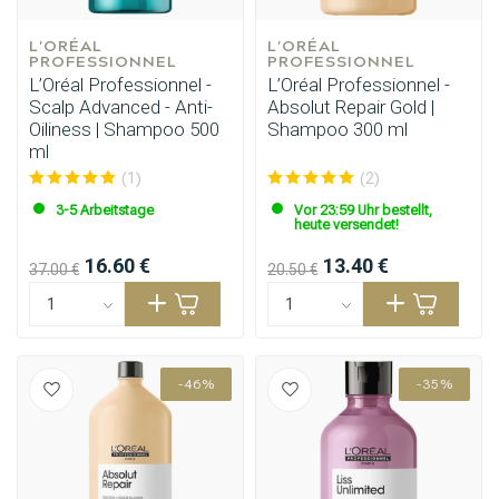
L'ORÉAL 
L'ORÉAL 
PROFESSIONNEL
PROFESSIONNEL
L’Oréal Professionnel -
L’Oréal Professionnel -
Scalp Advanced - Anti-
Absolut Repair Gold |
Oiliness | Shampoo 500
Shampoo 300 ml
ml
(1)
(2)
3-5 Arbeitstage
Vor 23:59 Uhr bestellt,
heute versendet!
16.60 €
13.40 €
37.00 €
20.50 €
-46%
-35%