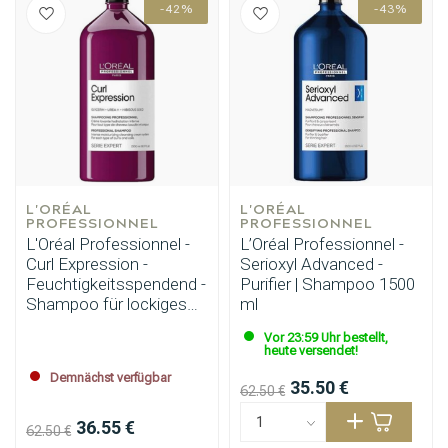
-42%
-43%
L'ORÉAL 
L'ORÉAL 
PROFESSIONNEL
PROFESSIONNEL
L'Oréal Professionnel -
L’Oréal Professionnel -
Curl Expression -
Serioxyl Advanced -
Feuchtigkeitsspendend -
Purifier | Shampoo 1500
Shampoo für lockiges
ml
oder krauses Haar -
Vor 23:59 Uhr bestellt,
1500 ml
heute versendet!
Demnächst verfügbar
35.50 €
62.50 €
36.55 €
62.50 €