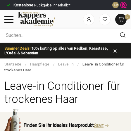
Kostenlose
Rückgabe innerhalb*
Vor 23:59 U
8.9
0
Nach welcher Kategorie suchst du?
Summer Deals!
10% korting op alles van Redken, Kérastase,
L’Oréal & Sebastian
Startseite
/
Haarpflege
/
Leave-in
/
Leave-in Conditioner für
trockenes Haar
Leave-in Conditioner für
Marken
Haarpflege
trockenes Haar
Finden Sie Ihr ideales Haarprodukt
Start