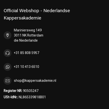
Official Webshop - Nederlandse
Kappersakademie
Mariniersweg 149
Umformung
CombiDeals
3011 NK Rotterdam
die Niederlande
+31 85 808 5957
+31 10 413 6510
shop@kappersakademie.nl
Register NR:
90505247
USt-IdNr.:
NL865339818B01