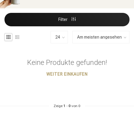
Filter
Keine Produkte gefunden!
WEITER EINKAUFEN
Zeige
1
-
0
von 0
Stylingprodukte
Haarfärbung