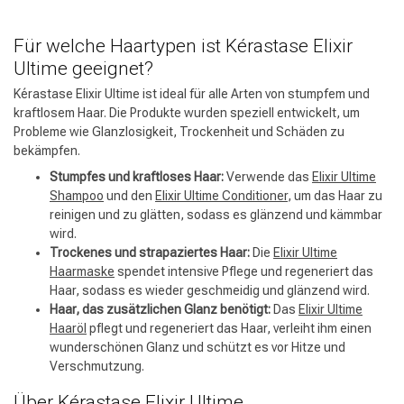
Für welche Haartypen ist Kérastase Elixir
Ultime geeignet?
Kérastase Elixir Ultime ist ideal für alle Arten von stumpfem und
kraftlosem Haar. Die Produkte wurden speziell entwickelt, um
Probleme wie Glanzlosigkeit, Trockenheit und Schäden zu
bekämpfen.
Stumpfes und kraftloses Haar:
Verwende das
Elixir Ultime
Shampoo
und den
Elixir Ultime Conditioner
, um das Haar zu
reinigen und zu glätten, sodass es glänzend und kämmbar
wird.
Trockenes und strapaziertes Haar:
Die
Elixir Ultime
Haarmaske
spendet intensive Pflege und regeneriert das
Haar, sodass es wieder geschmeidig und glänzend wird.
Haar, das zusätzlichen Glanz benötigt:
Das
Elixir Ultime
Haaröl
pflegt und regeneriert das Haar, verleiht ihm einen
wunderschönen Glanz und schützt es vor Hitze und
Verschmutzung.
Umformung
CombiDeals
Über Kérastase Elixir Ultime