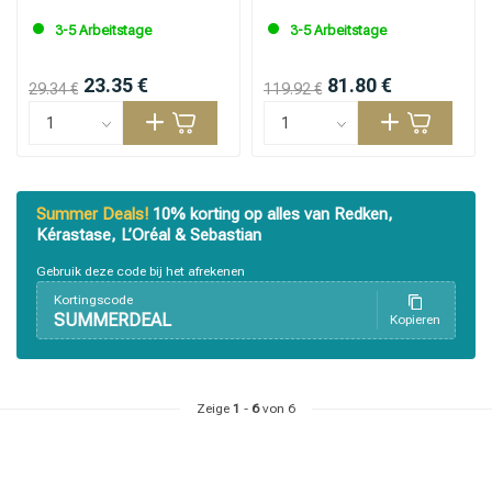
3-5 Arbeitstage
3-5 Arbeitstage
23.35 €
81.80 €
29.34 €
119.92 €
Summer Deals!
10% korting op alles van Redken,
Kérastase, L’Oréal & Sebastian
Gebruik deze code bij het afrekenen
Kortingscode
SUMMERDEAL
Kopieren
Zeige
1
-
6
von 6