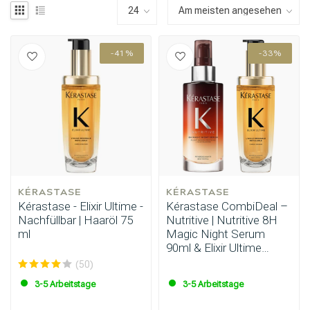
-41%
-33%
KÉRASTASE
KÉRASTASE
Kérastase - Elixir Ultime -
Kérastase CombiDeal –
Nachfüllbar | Haaröl 75
Nutritive | Nutritive 8H
ml
Magic Night Serum
90ml & Elixir Ultime
Haaröl 90ml
(50)
3-5 Arbeitstage
3-5 Arbeitstage