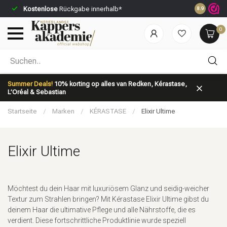
Kostenlose
Rückgabe innerhalb*
Vor 23:59 U
8.9
0
Nach welcher Kategorie suchst du?
Summer Deals!
10% korting op alles van Redken, Kérastase,
L’Oréal & Sebastian
Startseite
/
Marken
/
KÉRASTASE
/
Elixir Ultime
Elixir Ultime
Marken
Haarpflege
Möchtest du dein Haar mit luxuriösem Glanz und seidig-weicher
Textur zum Strahlen bringen? Mit Kérastase Elixir Ultime gibst du
deinem Haar die ultimative Pflege und alle Nährstoffe, die es
verdient. Diese fortschrittliche Produktlinie wurde speziell