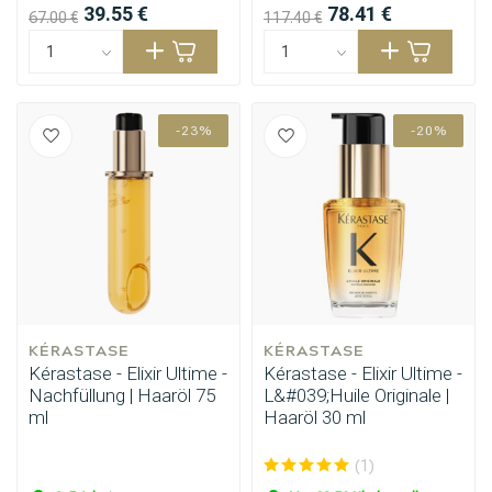
39.55 €
78.41 €
67.00 €
117.40 €
-23%
-20%
KÉRASTASE
KÉRASTASE
Kérastase - Elixir Ultime -
Kérastase - Elixir Ultime -
Nachfüllung | Haaröl 75
L&#039;Huile Originale |
ml
Haaröl 30 ml
(1)