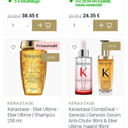
3-5 Arbeitstage
Vor 23:59 Uhr bestellt,
heute versendet!
38.45 €
24.35 €
50.00 €
30.40 €
Stylingprodukte
Haarfärbung
Friseurwahl
-32%
-20%
KÉRASTASE
KÉRASTASE
Kérastase - Elixir Ultime -
Kérastase CombiDeal –
Elixir Ultime | Shampoo
Genesis | Genesis Serum
250 ml
Anti‑Chute 90ml & Elixir
Ultime Haaröl 90ml