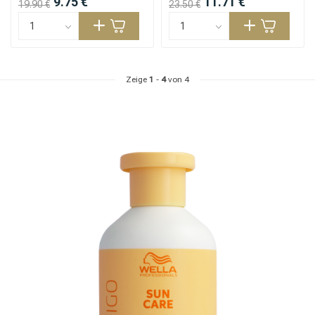
9.75 €
11.71 €
19.90 €
23.50 €
Zeige
1
-
4
von 4