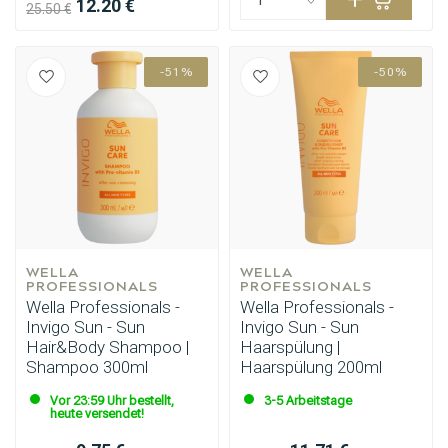
12.20 €
25.50 €
-51%
-50%
Stylingprodukte
Haarfärbung
WELLA 
WELLA 
PROFESSIONALS
PROFESSIONALS
Wella Professionals -
Wella Professionals -
Invigo Sun - Sun
Invigo Sun - Sun
Hair&Body Shampoo |
Haarspülung |
Shampoo 300ml
Haarspülung 200ml
Vor 23:59 Uhr bestellt,
3-5 Arbeitstage
heute versendet!