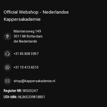
Friseurwahl
Official Webshop - Nederlandse
Kappersakademie
Mariniersweg 149
3011 NK Rotterdam
die Niederlande
+31 85 808 5957
+31 10 413 6510
shop@kappersakademie.nl
Register NR:
90505247
USt-IdNr.:
NL865339818B01