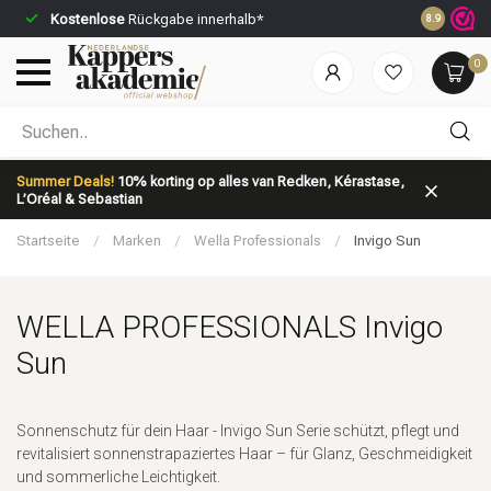
Kostenlose
Rückgabe innerhalb*
Vor 23:59 U
8.9
0
Nach welcher Kategorie suchst du?
Summer Deals!
10% korting op alles van Redken, Kérastase,
L’Oréal & Sebastian
Startseite
/
Marken
/
Wella Professionals
/
Invigo Sun
WELLA PROFESSIONALS Invigo
Marken
Haarpflege
Sun
Sonnenschutz für dein Haar - Invigo Sun Serie schützt, pflegt und
revitalisiert sonnenstrapaziertes Haar – für Glanz, Geschmeidigkeit
und sommerliche Leichtigkeit.