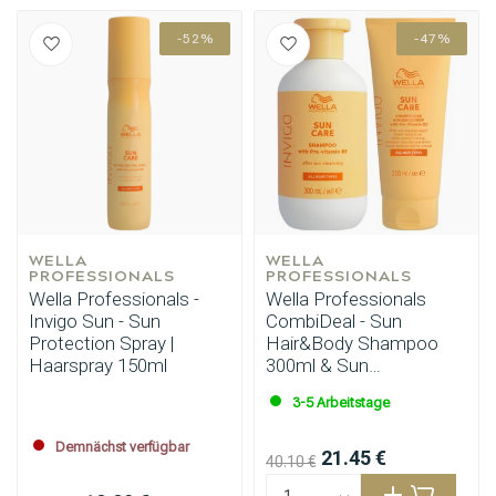
-52%
-47%
WELLA 
WELLA 
PROFESSIONALS
PROFESSIONALS
Wella Professionals -
Wella Professionals
Invigo Sun - Sun
CombiDeal - Sun
Protection Spray |
Hair&Body Shampoo
Haarspray 150ml
300ml & Sun
Haarspülung 200ml
3-5 Arbeitstage
Demnächst verfügbar
21.45 €
40.10 €