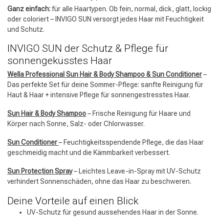
Ganz einfach:
für alle Haartypen. Ob fein, normal, dick, glatt, lockig
oder coloriert – INVIGO SUN versorgt jedes Haar mit Feuchtigkeit
und Schutz.
INVIGO SUN der Schutz & Pflege für
sonnengeküsstes Haar
Umformung
CombiDeals
Wella Professional Sun Hair & Body Shampoo & Sun Conditioner
–
Das perfekte Set für deine Sommer-Pflege: sanfte Reinigung für
Haut & Haar + intensive Pflege für sonnengestresstes Haar.
Sun Hair & Body Shampoo
– Frische Reinigung für Haare und
Körper nach Sonne, Salz- oder Chlorwasser.
Sun Conditioner
– Feuchtigkeitsspendende Pflege, die das Haar
geschmeidig macht und die Kämmbarkeit verbessert.
Sun Protection Spray
– Leichtes Leave-in-Spray mit UV-Schutz
verhindert Sonnenschäden, ohne das Haar zu beschweren.
Deine Vorteile auf einen Blick
UV-Schutz für gesund aussehendes Haar in der Sonne.